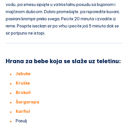
vodu, pa smesu sipajte u vatrostalnu posudu sa bujonom i
majčinom dušicom. Dobro promešajte, pa rsporedite kuvani,
pasirani krompir preko svega. Pecite 20 minuta i izvadite iz
rerne. Pospite iseckan sir po vrhu i pecite još 5 minuta dok se
sir potpuno ne istopi.
Hrana za bebe koja se slaže uz teletinu:
Jabuke
Kruške
Brokoli
Šargarepa
Karfiol
Pasulj