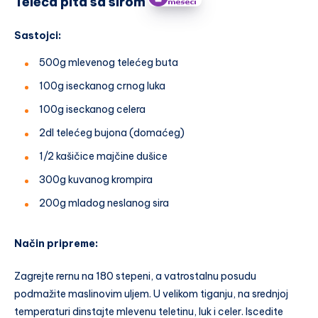
Teleća pita sa sirom
Sastojci
:
500g mlevenog telećeg buta
100g iseckanog crnog luka
100g iseckanog celera
2dl telećeg bujona (domaćeg)
1/2 kašičice majčine dušice
300g kuvanog krompira
200g mladog neslanog sira
Način pripreme:
Zagrejte rernu na 180 stepeni, a vatrostalnu posudu
podmažite maslinovim uljem. U velikom tiganju, na srednjoj
temperaturi dinstajte mlevenu teletinu, luk i celer. Iscedite