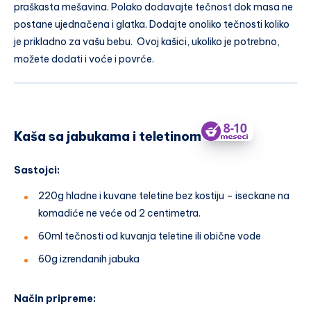
praškasta mešavina. Polako dodavajte tečnost dok masa ne
postane ujednačena i glatka. Dodajte onoliko tečnosti koliko
je prikladno za vašu bebu. Ovoj kašici, ukoliko je potrebno,
možete dodati i voće i povrće.
Kaša sa jabukama i teletinom
Sastojci:
220g hladne i kuvane teletine bez kostiju – iseckane na
komadiće ne veće od 2 centimetra.
60ml tečnosti od kuvanja teletine ili obične vode
60g izrendanih jabuka
Način pripreme: