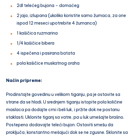
2dl telećeg bujona – domaćeg
2 jaja, izlupana (ukoliko koristite samo žumaca, za one
ispod 12 meseci upotrebite 4 žumanca)
1 kašičica ruzmarina
1/4 kašičice bibera
4 ispečena i pasirana batata
pola kašičice muskatnog oraha
Način pripreme:
Prodinstajte govedinu u velikom tiganju, pa je ostavite sa
strane da se hladi. U srednjem tiganju istopite pola količine
maslaca pa dodajte crni i beli luk, i pržite dok ne postanu
staklasti. Uklonite tiganj sa vatre, pa u luk umešajte brašno.
Postepeno dodavajte teleći bujon. Ostaviti smešu da
proključa, konstantno mešajući dok se ne zgusne. Sklonite sa