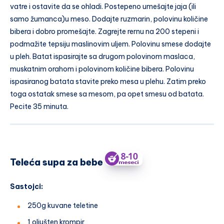
vatre i ostavite da se ohladi. Postepeno umešajte jaja (ili
samo žumanca)u meso. Dodajte ruzmarin, polovinu količine
bibera i dobro promešajte. Zagrejte rernu na 200 stepeni i
podmažite tepsiju maslinovim uljem. Polovinu smese dodajte
u pleh. Batat ispasirajte sa drugom polovinom maslaca,
muskatnim orahom i polovinom količine bibera. Polovinu
ispasiranog batata stavite preko mesa u plehu. Zatim preko
toga ostatak smese sa mesom, pa opet smesu od batata.
Pecite 35 minuta.
Teleća supa za bebe
Sastojci:
250g kuvane teletine
1 oljušten krompir