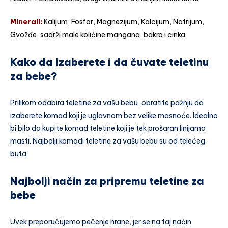
Minerali:
Kalijum, Fosfor, Magnezijum, Kalcijum, Natrijum,
Gvožđe, sadrži male količine mangana, bakra i cinka.
Kako da izaberete i da čuvate teletinu
za bebe?
Prilikom odabira teletine za vašu bebu, obratite pažnju da
izaberete komad koji je uglavnom bez velike masnoće. Idealno
bi bilo da kupite komad teletine koji je tek prošaran linijama
masti. Najbolji komadi teletine za vašu bebu su od telećeg
buta.
Najbolji način za pripremu teletine za
bebe
Uvek preporučujemo pečenje hrane, jer se na taj način