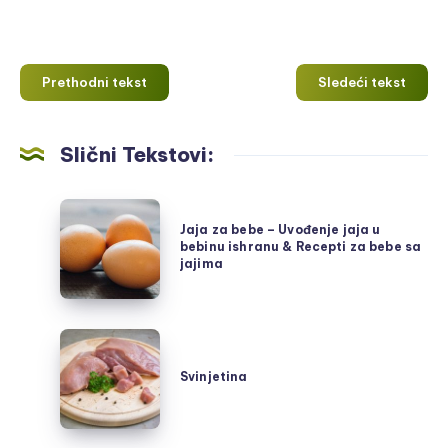
Prethodni tekst
Sledeći tekst
Slični Tekstovi:
Jaja
Jaja za bebe – Uvođenje jaja u
za
bebinu ishranu & Recepti za bebe sa
bebe
jajima
–
Uvođenje
jaja
Svinjetina
u
Svinjetina
bebinu
ishranu
&