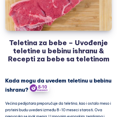
Teletina za bebe – Uvođenje
teletine u bebinu ishranu &
Recepti za bebe sa teletinom
Kada mogu da uvedem teletinu u bebinu
ishranu?
Većina pedijatara preporučuje da teletina, kao i ostalo meso i
proteini budu uvedeni između 8-10 meseci starosti. Ova
preporuka se ipak menja. U mnogim evropskim zemljama i