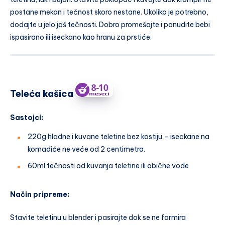
postane mekan i tečnost skoro nestane. Ukoliko je potrebno,
dodajte u jelo još tečnosti. Dobro promešajte i ponudite bebi
ispasirano ili iseckano kao hranu za prstiće.
Teleća kašica
Sastojci:
220g hladne i kuvane teletine bez kostiju – iseckane na
komadiće ne veće od 2 centimetra.
60ml tečnosti od kuvanja teletine ili obične vode
Način pripreme:
Stavite teletinu u blender i pasirajte dok se ne formira