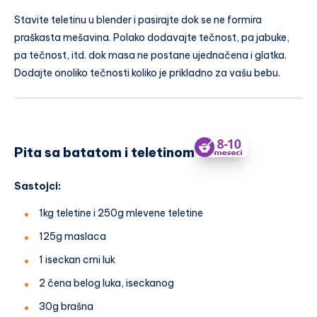
Stavite teletinu u blender i pasirajte dok se ne formira
praškasta mešavina. Polako dodavajte tečnost, pa jabuke,
pa tečnost, itd. dok masa ne postane ujednačena i glatka.
Dodajte onoliko tečnosti koliko je prikladno za vašu bebu.
Pita sa batatom i teletinom
Sastojci:
1kg teletine i 250g mlevene teletine
125g maslaca
1 iseckan crni luk
2 čena belog luka, iseckanog
30g brašna