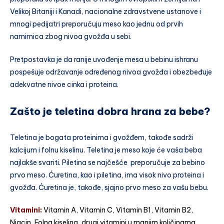
Velikoj Bitaniji i Kanadi, nacionalne zdravstvene ustanove i
mnogi pedijatri preporučuju meso kao jednu od prvih
namirnica zbog nivoa gvožđa u sebi.
Pretpostavka je da ranije uvođenje mesa u bebinu ishranu
pospešuje održavanje određenog nivoa gvožđa i obezbeđuje
adekvatne nivoe cinka i proteina.
Zašto je teletina dobra hrana za bebe?
Teletina je bogata proteinima i gvožđem, takođe sadrži
kalcijum i folnu kiselinu. Teletina je meso koje će vaša beba
najlakše svariti. Piletina se najčešće preporučuje za bebino
prvo meso. Ćuretina, kao i piletina, ima visok nivo proteina i
gvožđa. Ćuretina je, takođe, sjajno prvo meso za vašu bebu.
Vitamini:
Vitamin A, Vitamin C, Vitamin B1, Vitamin B2,
Niacin, Folna kiselina, drugi vitamini u manjim količinama