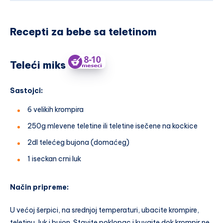
Recepti za bebe sa teletinom
Teleći miks
Sastojci:
6 velikih krompira
250g mlevene teletine ili teletine isečene na kockice
2dl telećeg bujona (domaćeg)
1 iseckan crni luk
Način pripreme:
U većoj šerpici, na srednjoj temperaturi, ubacite krompire,
teletinu, luk i bujon. Stavite poklopac i kuvajte dok krompir ne