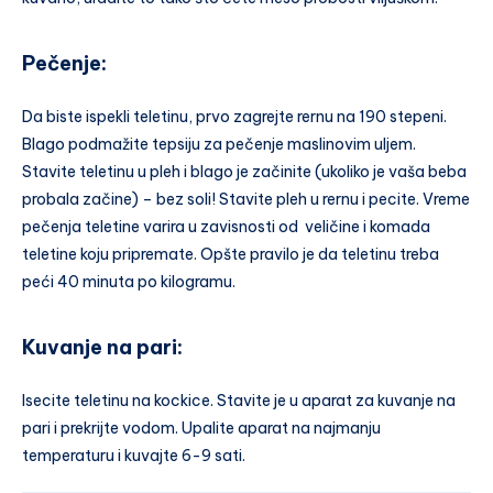
Pečenje:
Da biste ispekli teletinu, prvo zagrejte rernu na 190 stepeni.
Blago podmažite tepsiju za pečenje maslinovim uljem.
Stavite teletinu u pleh i blago je začinite (ukoliko je vaša beba
probala začine) – bez soli! Stavite pleh u rernu i pecite. Vreme
pečenja teletine varira u zavisnosti od veličine i komada
teletine koju pripremate. Opšte pravilo je da teletinu treba
peći 40 minuta po kilogramu.
Kuvanje na pari:
Isecite teletinu na kockice. Stavite je u aparat za kuvanje na
pari i prekrijte vodom. Upalite aparat na najmanju
temperaturu i kuvajte 6-9 sati.