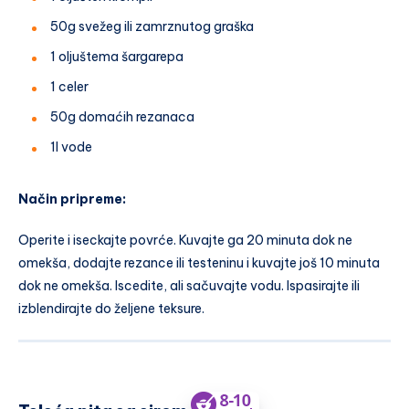
50g svežeg ili zamrznutog graška
1 oljuštema šargarepa
1 celer
50g domaćih rezanaca
1l vode
Način
pripreme:
Operite i iseckajte povrće. Kuvajte ga 20 minuta dok ne
omekša, dodajte rezance ili testeninu i kuvajte još 10 minuta
dok ne omekša. Iscedite, ali sačuvajte vodu. Ispasirajte ili
izblendirajte do željene teksure.