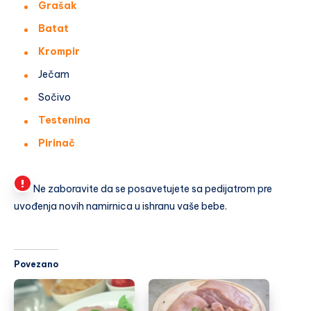
Grašak
Batat
Krompir
Ječam
Sočivo
Testenina
Pirinač
Ne zaboravite da se posavetujete sa pedijatrom pre
uvođenja novih namirnica u ishranu vaše bebe.
Povezano