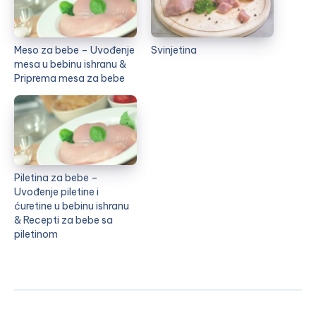
Meso za bebe – Uvođenje
Svinjetina
mesa u bebinu ishranu &
Priprema mesa za bebe
Piletina za bebe –
Uvođenje piletine i
ćuretine u bebinu ishranu
& Recepti za bebe sa
piletinom