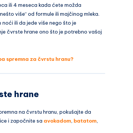
ca ili 4 meseca kada ćete možda
nešto više“ od formule ili majčinog mleka.
oći ili da jede više nego što je
enje čvrste hrane ono što je potrebno vašoj
eba spremna za čvrstu hranu?
ste hrane
premna na čvrstu hranu, pokušajte da
ice i započnite sa
avokadom
,
batatom
,