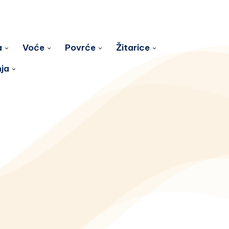
a
Voće
Povrće
Žitarice
nja