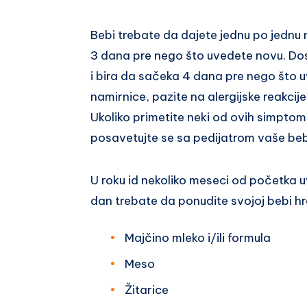
Bebi trebate da dajete jednu po jednu
3 dana pre nego što uvedete novu. Dost
i bira da sačeka 4 dana pre nego što 
namirnice, pazite na alergijske reakcij
Ukoliko primetite neki od ovih simptom
posavetujte se sa pedijatrom vaše be
U roku id nekoliko meseci od početka 
dan trebate da ponudite svojoj bebi hr
Majčino mleko i/ili formula
Meso
Žitarice