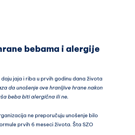
rane bebama i alergije
aju jaja i riba u prvih godinu dana života
za da unošenje ove hranljive hrane nakon
a beba biti alergična ili ne.
ganizacija ne preporučuju unošenje bilo
formule prvih 6 meseci života. Šta SZO