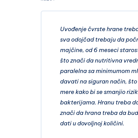
Uvođenje čvrste hrane treba
sva odojčad trebaju da poč
majčine, od 6 meseci staros
što znači da nutritivna vred
paralelna sa minimumom mle
davati na siguran način, št
mere kako bi se smanjio riz
bakterijama. Hranu treba dav
znači da hrana treba da bud
dati u dovoljnoj količini.