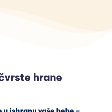
čvrste hrane
 u ishranu vaše bebe –