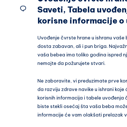
na
Saveti, Tabela uvođenj
Podeli
Facebook
korisne informacije o
na
Email
Uvođenje čvrste hrane u ishranu vaše be
dosta zabavan, ali i pun briga. Najvažn
vaša bebea ima toliko godina ispred n
nemojte da požurujete stvari.
Ne zaboravite, vi preduzimate prve ko
da razviju zdrave navike u ishrani koje
korisnih informacija i tabele uvođenja
biste stekli osećaj šta vaša beba može
informacije će vam olakšati prelazak 