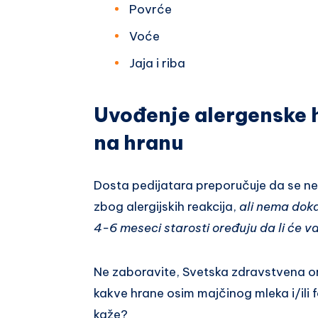
Povrće
Voće
Jaja i riba
Uvođenje alergenske h
na hranu
Dosta pedijatara preporučuje da se ne d
zbog alergijskih reakcija,
ali nema doka
4-6 meseci starosti oređuju da li će vaš
Ne zaboravite, Svetska zdravstvena or
kakve hrane osim majčinog mleka i/ili 
kaže?