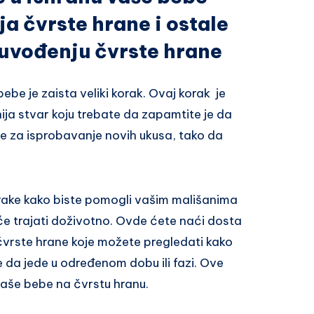
a čvrste hrane i ostale
 uvođenju čvrste hrane
be je zaista veliki korak. Ovaj korak je
ija stvar koju trebate da zapamtite je da
je za isprobavanje novih ukusa, tako da
rake kako biste pomogli vašim mališanima
 će trajati doživotno. Ovde ćete naći dosta
 čvrste hrane koje možete pregledati kako
 da jede u određenom dobu ili fazi. Ove
vaše bebe na čvrstu hranu.