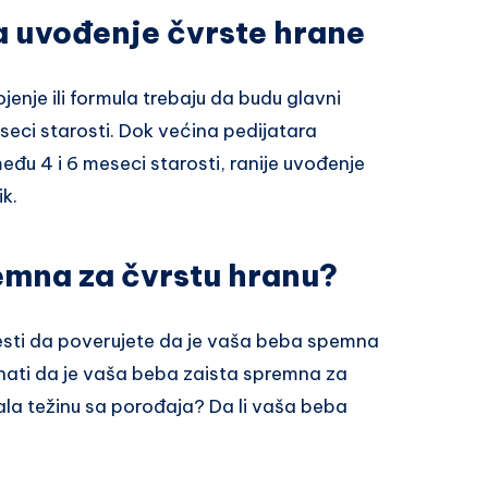
a uvođenje čvrste hrane
enje ili formula trebaju da budu glavni
eseci starosti. Dok većina pedijatara
đu 4 i 6 meseci starosti, ranije uvođenje
k.
remna za čvrstu hranu?
esti da poverujete da je vaša beba spemna
znati da je vaša beba zaista spremna za
rala težinu sa porođaja? Da li vaša beba