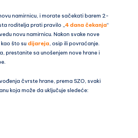
 novu namirnicu, i morate sačekati barem 2-
a roditelja prati pravilo „
4 dana čekanja
“
uvedu novu namirnicu. Nakon svake nove
e kao što su
dijareja
, osip ili povraćanje.
a, prestanite sa unošenjem nove hrane i
be.
uvođenja čvrste hrane, prema SZO, svaki
anu koja može da uključuje sledeće: