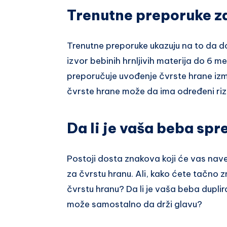
Trenutne preporuke z
Trenutne preporuke ukazuju na to da doj
izvor bebinih hrnljivih materija do 6 m
preporučuje uvođenje čvrste hrane izme
čvrste hrane može da ima određeni rizi
Da li je vaša beba sp
Postoji dosta znakova koji će vas nav
za čvrstu hranu. Ali, kako ćete tačno 
čvrstu hranu? Da li je vaša beba dupli
može samostalno da drži glavu?