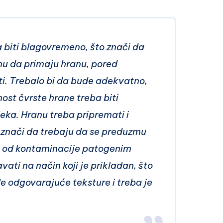
 biti blagovremeno, što znači da
nu da primaju hranu, pored
ti. Trebalo bi da bude adekvatno,
nost čvrste hrane treba biti
ka. Hranu treba pripremati i
o znači da trebaju da se preduzmu
ik od kontaminacije patogenim
ati na način koji je prikladan, što
e odgovarajuće teksture i treba je