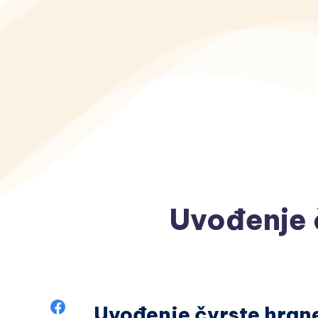
Uvođenje 
Podeli
Uvođenje čvrste hrane