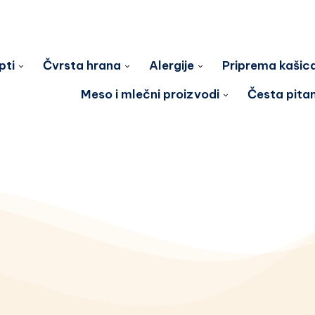
pti
Čvrsta hrana
Alergije
Priprema kašic
Meso i mlečni proizvodi
Česta pita