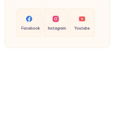
Recepti
za
bebe
Facebook
Instagram
Youtube
sa
jajima