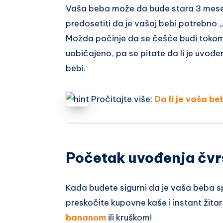
Vaša beba može da bude stara 3 mese
predosetiti da je vašoj bebi potrebno „
Možda počinje da se češće budi tokom n
uobičajeno, pa se pitate da li je uvođ
bebi.
Pročitajte više:
Da li je vaša b
Početak uvođenja čvr
Kada budete sigurni da je vaša beba s
preskočite kupovne kaše i instant žitar
bananom
ili kruškom!