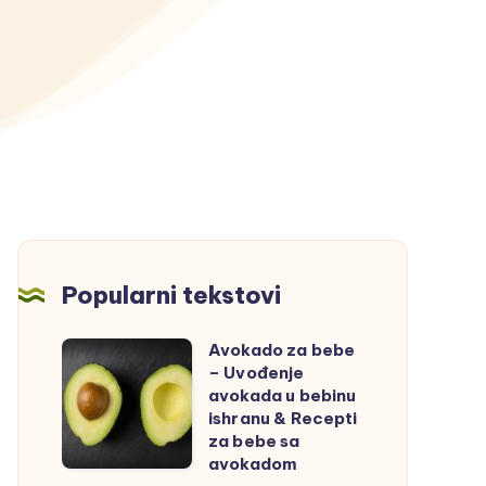
Popularni tekstovi
Avokado za bebe
Avokado
– Uvođenje
za
avokada u bebinu
bebe
ishranu & Recepti
za bebe sa
–
avokadom
Uvođenje