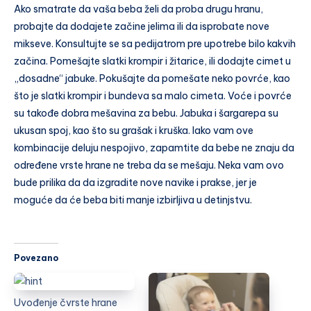
Ako smatrate da vaša beba želi da proba drugu hranu,
probajte da dodajete začine jelima ili da isprobate nove
mikseve. Konsultujte se sa pedijatrom pre upotrebe bilo kakvih
začina. Pomešajte slatki krompir i žitarice, ili dodajte cimet u
„dosadne“ jabuke. Pokušajte da pomešate neko povrće, kao
što je slatki krompir i bundeva sa malo cimeta. Voće i povrće
su takođe dobra mešavina za bebu. Jabuka i šargarepa su
ukusan spoj, kao što su grašak i kruška. Iako vam ove
kombinacije deluju nespojivo, zapamtite da bebe ne znaju da
određene vrste hrane ne treba da se mešaju. Neka vam ovo
bude prilika da da izgradite nove navike i prakse, jer je
moguće da će beba biti manje izbirljiva u detinjstvu.
Povezano
Uvođenje čvrste hrane