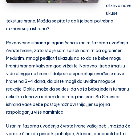
otkriva nove
ukuse i
teksture hrane. Možda se pitate da li je bebi potrebna
raznovrsnija ishrana?
Raznovrsna ishrana je ograničena u ranim fazama uvođenja
čvrste hrane, zato što je sam spisak namirnica ograničen.
Međutim, mnogi pedijatri ukazuju na to da se bebe mogu
hraniti hranom kakvom god vi želite. Naravno, treba imati u
vidu alergije na hranu. I dalje se preporučuje uvođenje nove
hrane na 3-4 dana, da biste mogli da uvidite moguće
reakcije. Dakle, može da se desi da vaša beba jede istu hranu
nekoliko dana za redom do osmog meseca. Sa 8 meseci,
ishrana vaše bebe postaje raznovrsnija, jer su joj na
raspolaganju više namirnica.
U ranim fazama uvođenja čvrste hrane vašoj bebi, možda će
vam se činiti da pirinač, pahuljice, žitarice, banane ili batat