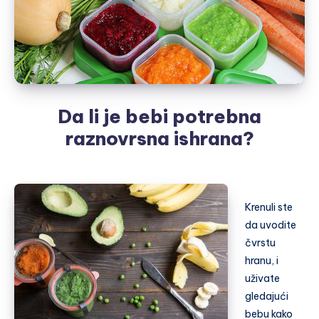
Da li je bebi potrebna
raznovrsna ishrana?
Krenuli ste
da uvodite
čvrstu
hranu, i
uživate
gledajući
bebu kako