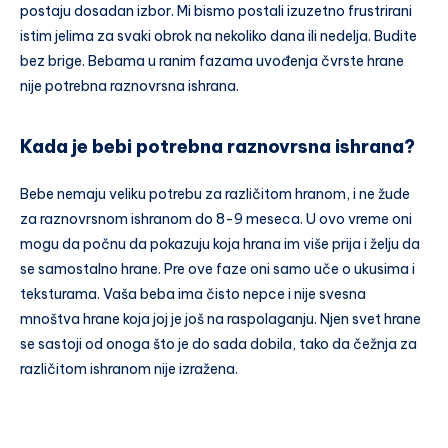
postaju dosadan izbor. Mi bismo postali izuzetno frustrirani
istim jelima za svaki obrok na nekoliko dana ili nedelja. Budite
bez brige. Bebama u ranim fazama uvođenja čvrste hrane
nije potrebna raznovrsna ishrana.
Kada je bebi potrebna raznovrsna ishrana?
Bebe nemaju veliku potrebu za različitom hranom, i ne žude
za raznovrsnom ishranom do 8-9 meseca. U ovo vreme oni
mogu da počnu da pokazuju koja hrana im više prija i želju da
se samostalno hrane. Pre ove faze oni samo uče o ukusima i
teksturama. Vaša beba ima čisto nepce i nije svesna
mnoštva hrane koja joj je još na raspolaganju. Njen svet hrane
se sastoji od onoga što je do sada dobila, tako da čežnja za
različitom ishranom nije izražena.