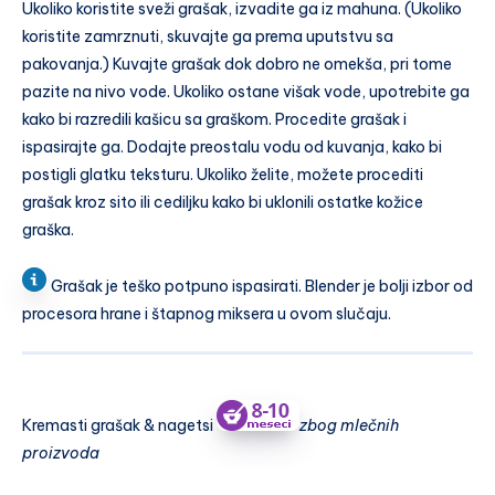
Ukoliko koristite sveži grašak, izvadite ga iz mahuna. (Ukoliko
koristite zamrznuti, skuvajte ga prema uputstvu sa
pakovanja.) Kuvajte grašak dok dobro ne omekša, pri tome
pazite na nivo vode. Ukoliko ostane višak vode, upotrebite ga
kako bi razredili kašicu sa graškom. Procedite grašak i
ispasirajte ga. Dodajte preostalu vodu od kuvanja, kako bi
postigli glatku teksturu. Ukoliko želite, možete procediti
grašak kroz sito ili cediljku kako bi uklonili ostatke kožice
graška.
Grašak je teško potpuno ispasirati. Blender je bolji izbor od
procesora hrane i štapnog miksera u ovom slučaju.
Kremasti grašak & nagetsi
zbog mlečnih
proizvoda