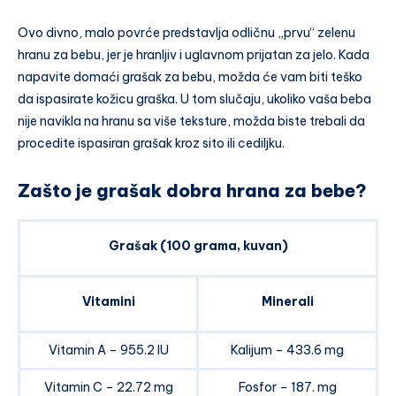
Ovo divno, malo povrće predstavlja odličnu „prvu“ zelenu
hranu za bebu, jer je hranljiv i uglavnom prijatan za jelo. Kada
napavite domaći grašak za bebu, možda će vam biti teško
da ispasirate kožicu graška. U tom slučaju, ukoliko vaša beba
nije navikla na hranu sa više teksture, možda biste trebali da
procedite ispasiran grašak kroz sito ili cediljku.
Zašto je grašak dobra hrana za bebe?
Grašak (100 grama, kuvan)
Vitamini
Minerali
Vitamin A – 955.2 IU
Kalijum – 433.6 mg
Vitamin C – 22.72 mg
Fosfor – 187. mg