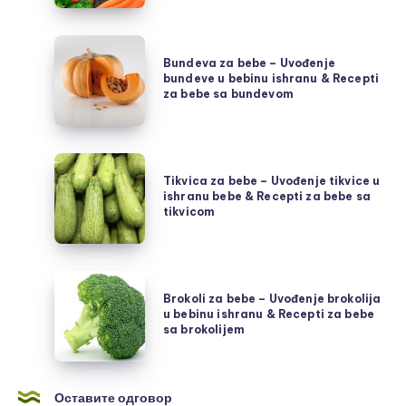
Bundeva
Bundeva za bebe – Uvođenje
za
bundeve u bebinu ishranu & Recepti
bebe
za bebe sa bundevom
–
Uvođenje
bundeve
Tikvica
u
Tikvica za bebe – Uvođenje tikvice u
za
ishranu bebe & Recepti za bebe sa
bebinu
bebe
tikvicom
ishranu
–
&
Uvođenje
Recepti
tikvice
Brokoli
za
u
Brokoli za bebe – Uvođenje brokolija
za
u bebinu ishranu & Recepti za bebe
bebe
ishranu
bebe
sa brokolijem
sa
bebe
–
bundevom
&
Uvođenje
Recepti
brokolija
Оставите одговор