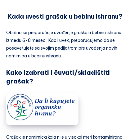
Kada uvesti grašak u bebinu ishranu?
Obično se preporučuje uvođenje graška u bebinu ishranu
između 6-8 meseci. Kao i uvek, preporučujemo da se
posavetujete sa svojim pedijatrom pre uvođenja novih
namirnica u bebinu ishranu.
Kako izabrati i čuvati/skladištiti
grašak?
Grašak je namirnica koja nije u visokoj meri kontaminirana