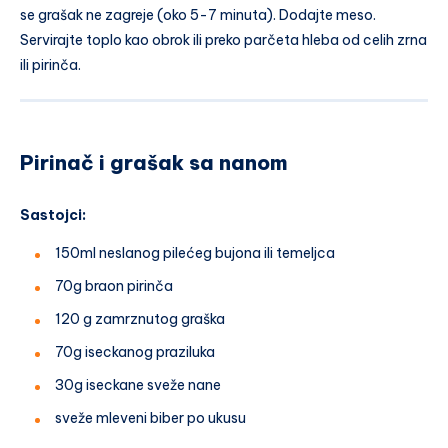
se grašak ne zagreje (oko 5-7 minuta). Dodajte meso.
Servirajte toplo kao obrok ili preko parčeta hleba od celih zrna
ili pirinča.
Pirinač i grašak sa nanom
Sastojci:
150ml neslanog pilećeg bujona ili temeljca
70g braon pirinča
120 g zamrznutog graška
70g iseckanog praziluka
30g iseckane sveže nane
sveže mleveni biber po ukusu