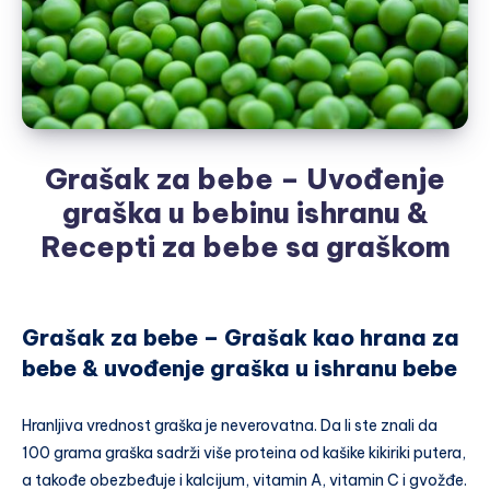
Grašak za bebe – Uvođenje
graška u bebinu ishranu &
Recepti za bebe sa graškom
Grašak za bebe – Grašak kao hrana za
bebe & uvođenje graška u ishranu bebe
Hranljiva vrednost graška je neverovatna. Da li ste znali da
100 grama graška sadrži više proteina od kašike kikiriki putera,
a takođe obezbeđuje i kalcijum, vitamin A, vitamin C i gvožđe.