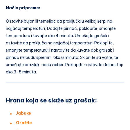
Način pripreme:
Ostavite bujon ili temeljac da proključa u velikoj šerpi na
najjačoj temperaturi, Dodajte pirinač, poklopite, smanjite
temperaturu i kuvajte oko 4 minuta. Umešajte grašak i
ostavite da proključa na najjačoj temperaturi. Poklopite,
smanjite temperaturui i nastavite da kuvate dok grašak i
pirinač ne budu spremni, oko 6 minuta. Sklonite sa vatre, te
umešajte praziluk, nanu i biber. Poklopite i ostavite da odstoji
oko 3-5 minuta.
Hrana koja se slaže uz grašak:
Jabuke
Grožđe