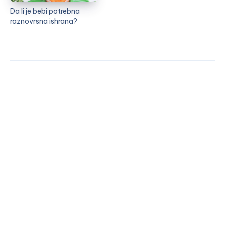
Da li je bebi potrebna
raznovrsna ishrana?