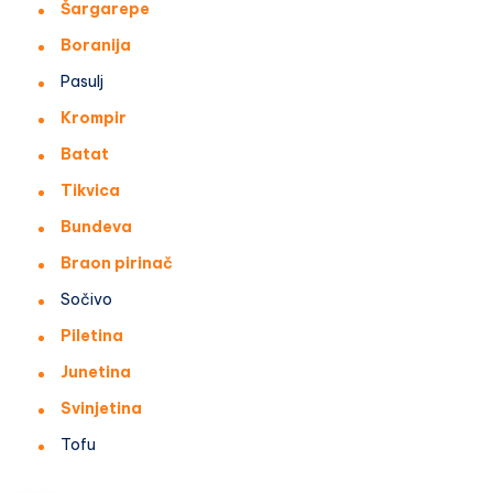
Šargarepe
Boranija
Pasulj
Krompir
Batat
Tikvica
Bundeva
Braon pirinač
Sočivo
Piletina
Junetina
Svinjetina
Tofu