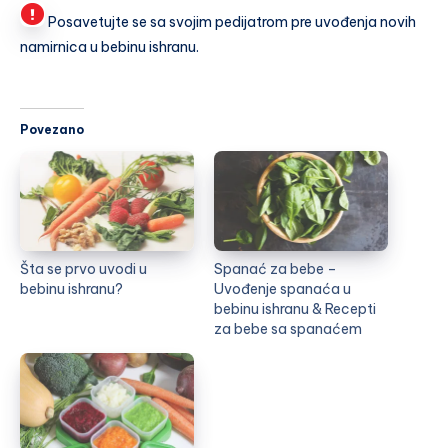
Posavetujte se sa svojim pedijatrom pre uvođenja novih
namirnica u bebinu ishranu.
Povezano
Šta se prvo uvodi u
Spanać za bebe –
bebinu ishranu?
Uvođenje spanaća u
bebinu ishranu & Recepti
za bebe sa spanaćem