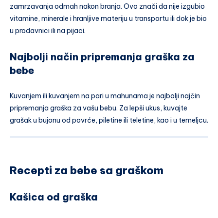
zamrzavanja odmah nakon branja. Ovo znači da nije izgubio
vitamine, minerale i hranljive materiju u transportu ili dok je bio
u prodavnici ili na pijaci.
Najbolji način pripremanja graška za
bebe
Kuvanjem ili kuvanjem na pari u mahunama je najbolji najčin
pripremanja graška za vašu bebu. Za lepši ukus, kuvajte
grašak u bujonu od povrće, piletine ili teletine, kao i u temeljcu.
Recepti za bebe sa graškom
Kašica od graška