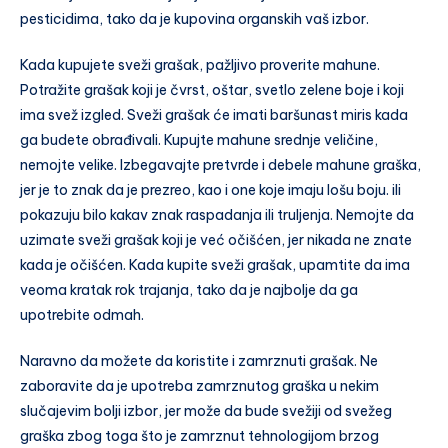
pesticidima, tako da je kupovina organskih vaš izbor.
Kada kupujete sveži grašak, pažljivo proverite mahune.
Potražite grašak koji je čvrst, oštar, svetlo zelene boje i koji
ima svež izgled. Sveži grašak će imati baršunast miris kada
ga budete obrađivali. Kupujte mahune srednje veličine,
nemojte velike. Izbegavajte pretvrde i debele mahune graška,
jer je to znak da je prezreo, kao i one koje imaju lošu boju. ili
pokazuju bilo kakav znak raspadanja ili truljenja. Nemojte da
uzimate sveži grašak koji je već očišćen, jer nikada ne znate
kada je očišćen. Kada kupite sveži grašak, upamtite da ima
veoma kratak rok trajanja, tako da je najbolje da ga
upotrebite odmah.
Naravno da možete da koristite i zamrznuti grašak. Ne
zaboravite da je upotreba zamrznutog graška u nekim
slučajevim bolji izbor, jer može da bude svežiji od svežeg
graška zbog toga što je zamrznut tehnologijom brzog