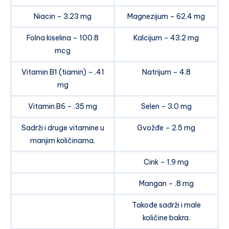
Niacin – 3.23 mg
Magnezijum – 62.4 mg
Folna kiselina – 100.8
Kalcijum – 43.2 mg
mcg
Vitamin B1 (tiamin) – .41
Natrijum – 4.8
mg
Vitamin B6 – .35 mg
Selen – 3.0 mg
Sadrži i druge vitamine u
Gvožđe – 2.5 mg
manjim količinama.
Cink – 1.9 mg
Mangan – .8 mg
Takođe sadrži i male
količine bakra.