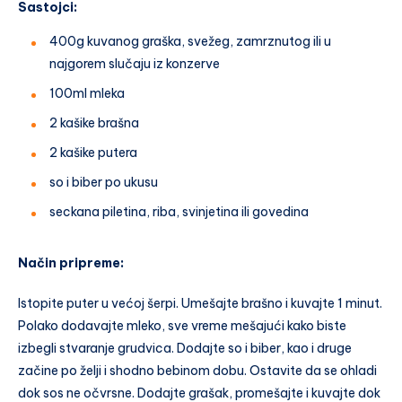
Sastojci:
400g kuvanog graška, svežeg, zamrznutog ili u
najgorem slučaju iz konzerve
100ml mleka
2 kašike brašna
2 kašike putera
so i biber po ukusu
seckana piletina, riba, svinjetina ili govedina
Način pripreme:
Istopite puter u većoj šerpi. Umešajte brašno i kuvajte 1 minut.
Polako dodavajte mleko, sve vreme mešajući kako biste
izbegli stvaranje grudvica. Dodajte so i biber, kao i druge
začine po želji i shodno bebinom dobu. Ostavite da se ohladi
dok sos ne očvrsne. Dodajte grašak, promešajte i kuvajte dok