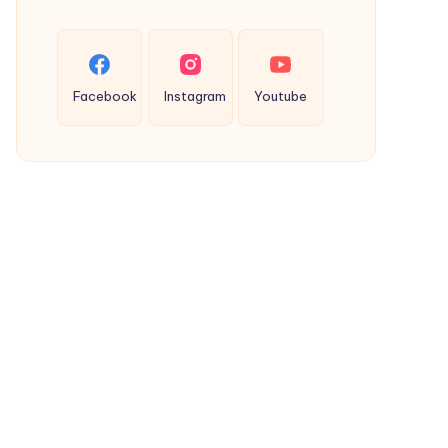
Recepti
za
bebe
Facebook
Instagram
Youtube
sa
jajima