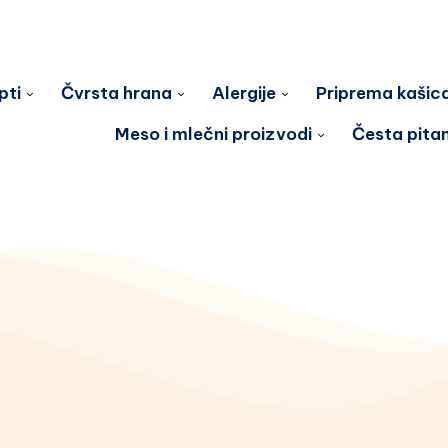
pti
Čvrsta hrana
Alergije
Priprema kašic
Meso i mlečni proizvodi
Česta pita