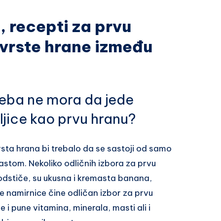
 recepti za prvu
vrste hrane između
 beba ne mora da jede
ljice kao prvu hranu?
ta hrana bi trebalo da se sastoji od samo
rastom. Nekoliko odličnih izbora za prvu
odstiče, su ukusna i kremasta banana,
ne namirnice čine odličan izbor za prvu
e i pune vitamina, minerala, masti ali i