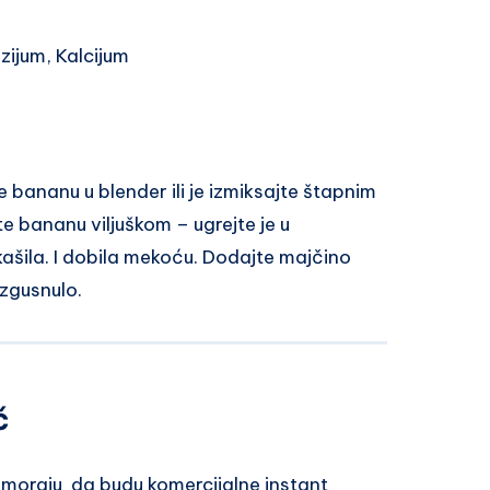
zijum, Kalcijum
e bananu u blender ili je izmiksajte štapnim
 bananu viljuškom – ugrejte je u
kašila. I dobila mekoću. Dodajte majčino
 zgusnulo.
č
e moraju da budu komercijalne instant