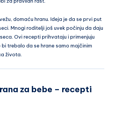
bi za pravilan rast.
ežu, domaću hranu. Ideja je da se prvi put
ci. Mnogi roditelji još uvek počinju da daju
eca. Ovi recepti prihvataju i primenjuju
e bi trebalo da se hrane samo majčinim
a života.
rana za bebe – recepti