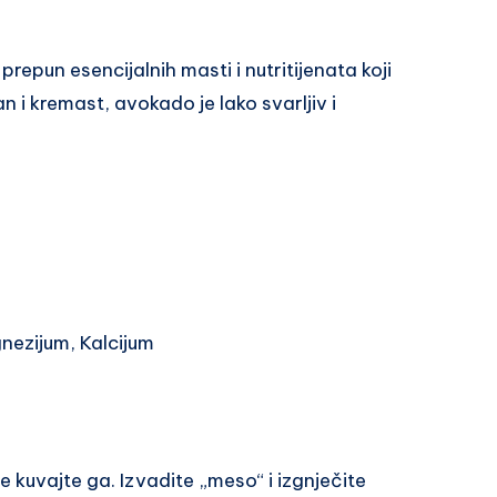
repun esencijalnih masti i nutritijenata koji
n i kremast, avokado je lako svarljiv i
nezijum, Kalcijum
e kuvajte ga. Izvadite „meso“ i izgnječite