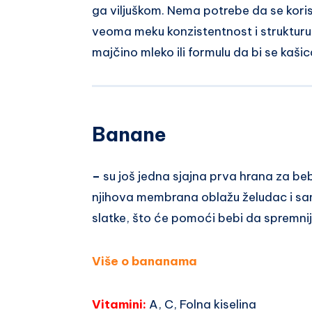
ga viljuškom. Nema potrebe da se koris
veoma meku konzistentnost i strukturu
majčino mleko ili formulu da bi se kaši
Banane
–
su još jedna sjajna prva hrana za be
njihova membrana oblažu želudac i sa
slatke, što će pomoći bebi da spremnij
Više o bananama
Vitamini:
A, C, Folna kiselina