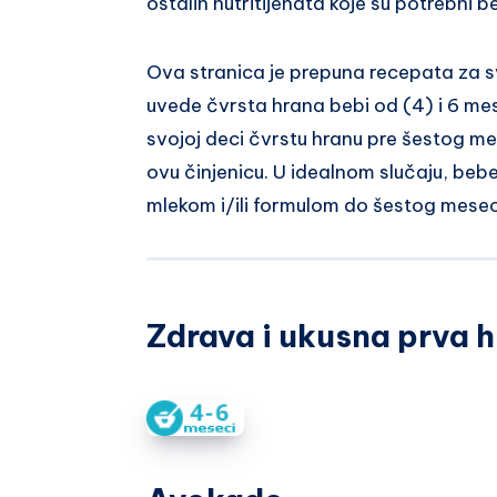
ostalih nutritijenata koje su potrebni be
Ova stranica je prepuna recepata za sv
uvede čvrsta hrana bebi od (4) i 6 mese
svojoj deci čvrstu hranu pre šestog mes
ovu činjenicu. U idealnom slučaju, beb
mlekom i/ili formulom do šestog mesec
Zdrava i ukusna prva h