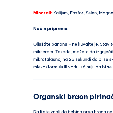
Minerali:
Kalijum, Fosfor, Selen, Magne
Način pripreme:
Oljuštite bananu – ne kuvajte je. Stavit
mikserom. Takođe, možete da izgnječite
mikrotalasnoj na 25 sekundi da bi se s
mleko/formulu ili vodu u činuju da bi se
Organski braon pirina
Da li ste znali da bebina prva hrana n