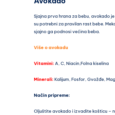
Avokado
Sjajna prva hrana za bebu, avokado je p
su potrebni za pravilan rast bebe. Meka
sjajno ga podnosi većina beba.
Više o avokadu
Vitamini:
A, C, Niacin,Folna kiselina
Minerali:
Kalijum, Fosfor, Gvožđe, Mag
Način pripreme:
Oljuštite avokado i izvadite košticu – n