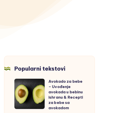
Popularni tekstovi
Avokado za bebe
Avokado
– Uvođenje
za
avokada u bebinu
bebe
ishranu & Recepti
za bebe sa
–
avokadom
Uvođenje