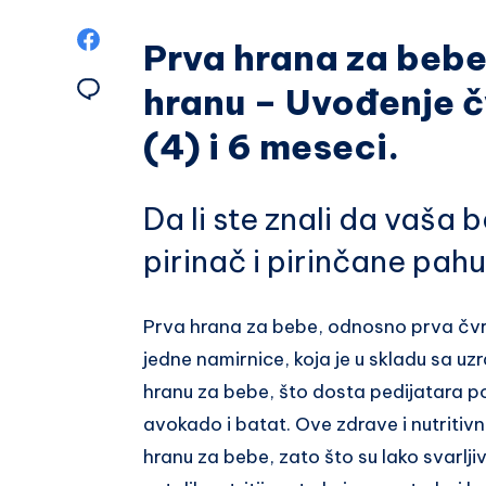
Podeli
Prva hrana za bebe,
na
Podeli
hranu – Uvođenje č
Facebook
na
(4) i 6 meseci.
Email
Da li ste znali da vaša
pirinač i pirinčane pahu
Prva hrana za bebe, odnosno prva čvrs
jedne namirnice, koja je u skladu sa uz
hranu za bebe, što dosta pedijatara p
avokado i batat. Ove zdrave i nutritiv
hranu za bebe, zato što su lako svarljiv