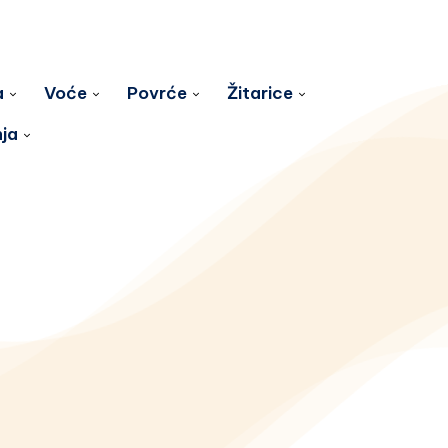
a
Voće
Povrće
Žitarice
nja