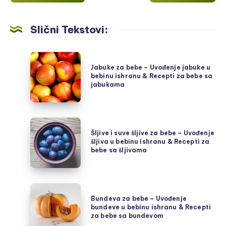
Slični Tekstovi:
Jabuke
Jabuke za bebe – Uvođenje jabuke u
za
bebinu ishranu & Recepti za bebe sa
bebe
jabukama
–
Uvođenje
jabuke
Šljive
u
Šljive i suve šljive za bebe – Uvođenje
i
šljiva u bebinu ishranu & Recepti za
bebinu
suve
bebe sa šljivama
ishranu
šljive
&
za
Recepti
bebe
Bundeva
za
–
Bundeva za bebe – Uvođenje
za
bundeve u bebinu ishranu & Recepti
bebe
Uvođenje
bebe
za bebe sa bundevom
sa
šljiva