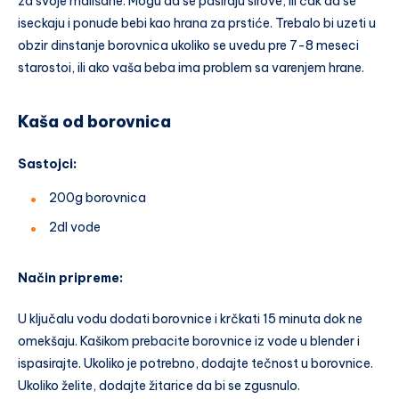
za svoje mališane. Mogu da se pasiraju sirove, ili čak da se
iseckaju i ponude bebi kao hrana za prstiće. Trebalo bi uzeti u
obzir dinstanje borovnica ukoliko se uvedu pre 7-8 meseci
starostoi, ili ako vaša beba ima problem sa varenjem hrane.
Kaša od borovnica
Sastojci:
200g borovnica
2dl vode
Način pripreme:
U ključalu vodu dodati borovnice i krčkati 15 minuta dok ne
omekšaju. Kašikom prebacite borovnice iz vode u blender i
ispasirajte. Ukoliko je potrebno, dodajte tečnost u borovnice.
Ukoliko želite, dodajte žitarice da bi se zgusnulo.