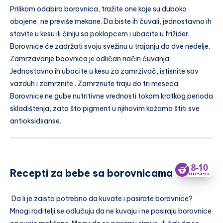
Prilikom odabira borovnica, tražite one koje su duboko
obojene, ne previše mekane. Da biste ih čuvali, jednostavno ih
stavite u kesu ili činiju sa poklopcem i ubacite u frižider.
Borovnice će zadržati svoju svežinu u trajanju do dve nedelje.
Zamrzavanje boovnica je odličan način čuvanja.
Jednostavno ih ubacite u kesu za zamrzivač, istisnite sav
vazduh i zamrznite . Zamrznute traju do tri meseca.
Borovnice ne gube nutritivne vrednosti tokom kratkog perioda
skladištenja, zato što pigment u njihovim kožama štiti sve
antioksidsanse.
Recepti za bebe sa borovnicama
Da li je zaista potrebno da kuvate i pasirate borovnice?
Mnogi roditelji se odlučuju da ne kuvaju i ne pasiraju borovnice