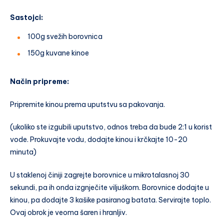
Sastojci:
100g svežih borovnica
150g kuvane kinoe
Način pripreme:
Pripremite kinou prema uputstvu sa pakovanja.
(ukoliko ste izgubili uputstvo, odnos treba da bude 2:1 u korist
vode. Prokuvajte vodu, dodajte kinou i krčkajte 10-20
minuta)
U staklenoj činiji zagrejte borovnice u mikrotalasnoj 30
sekundi, pa ih onda izgnječite viljuškom. Borovnice dodajte u
kinou, pa dodajte 3 kašike pasiranog batata. Servirajte toplo.
Ovaj obrok je veoma šaren i hranljiv.