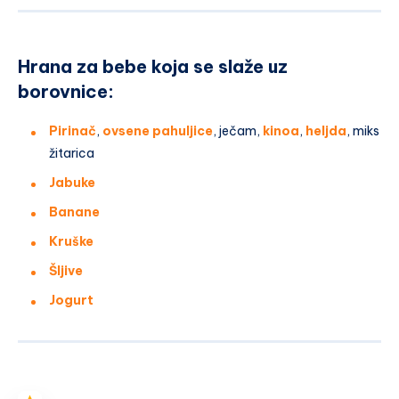
Hrana za bebe koja se slaže uz
borovnice:
Pirinač
,
ovsene pahuljice
, ječam,
kinoa
,
heljda
, miks
žitarica
Jabuke
Banane
Kruške
Šljive
Jogurt