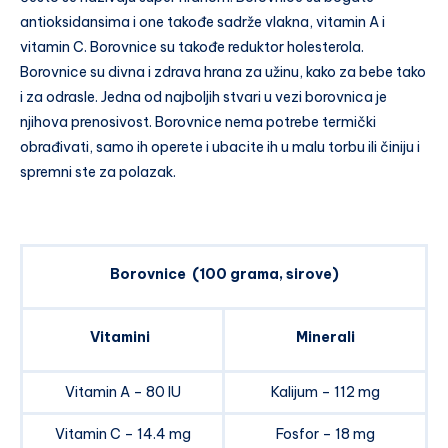
antioksidansima i one takođe sadrže vlakna, vitamin A i
vitamin C. Borovnice su takođe reduktor holesterola.
Borovnice su divna i zdrava hrana za užinu, kako za bebe tako
i za odrasle. Jedna od najboljih stvari u vezi borovnica je
njihova prenosivost. Borovnice nema potrebe termički
obrađivati, samo ih operete i ubacite ih u malu torbu ili činiju i
spremni ste za polazak.
Borovnice (100 grama, sirove)
Vitamini
Minerali
Vitamin A – 80 IU
Kalijum – 112 mg
Vitamin C – 14.4 mg
Fosfor – 18 mg