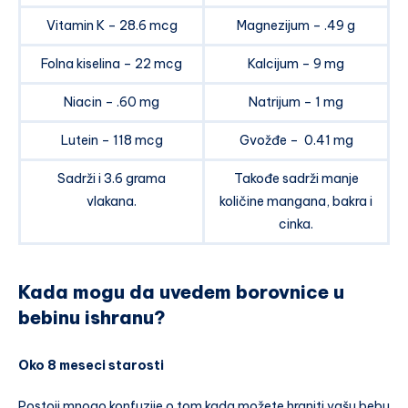
Vitamin K – 28.6 mcg
Magnezijum – .49 g
Folna kiselina – 22 mcg
Kalcijum – 9 mg
Niacin – .60 mg
Natrijum – 1 mg
Lutein – 118 mcg
Gvožđe – 0.41 mg
Sadrži i 3.6 grama
Takođe sadrži manje
vlakana.
količine mangana, bakra i
cinka.
Kada mogu da uvedem borovnice u
bebinu ishranu?
Oko 8 meseci starosti
Postoji mnogo konfuzije o tom kada možete hraniti vašu bebu