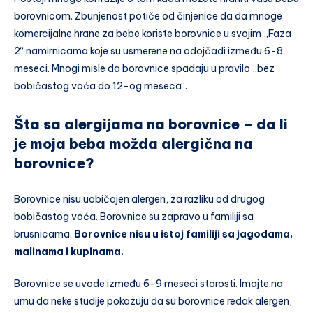
borovnicom. Zbunjenost potiče od činjenice da da mnoge
komercijalne hrane za bebe koriste borovnice u svojim „Faza
2“ namirnicama koje su usmerene na odojčadi između 6-8
meseci. Mnogi misle da borovnice spadaju u pravilo „bez
bobičastog voća do 12-og meseca“.
Šta sa alergijama na borovnice – da li
je moja beba možda alergična na
borovnice?
Borovnice nisu uobičajen alergen, za razliku od drugog
bobičastog voća. Borovnice su zapravo u familiji sa
brusnicama.
Borovnice nisu u istoj familiji sa jagodama,
malinama i kupinama.
Borovnice se uvode između 6-9 meseci starosti. Imajte na
umu da neke studije pokazuju da su borovnice redak alergen,