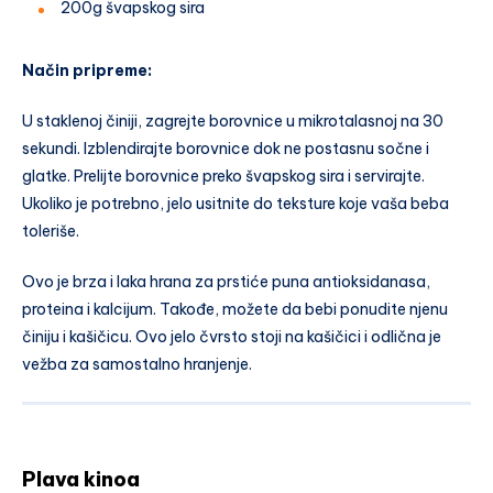
200g švapskog sira
Način pripreme:
U staklenoj činiji, zagrejte borovnice u mikrotalasnoj na 30
sekundi. Izblendirajte borovnice dok ne postasnu sočne i
glatke. Prelijte borovnice preko švapskog sira i servirajte.
Ukoliko je potrebno, jelo usitnite do teksture koje vaša beba
toleriše.
Ovo je brza i laka hrana za prstiće puna antioksidanasa,
proteina i kalcijum. Takođe, možete da bebi ponudite njenu
činiju i kašičicu. Ovo jelo čvrsto stoji na kašičici i odlična je
vežba za samostalno hranjenje.
Plava kinoa