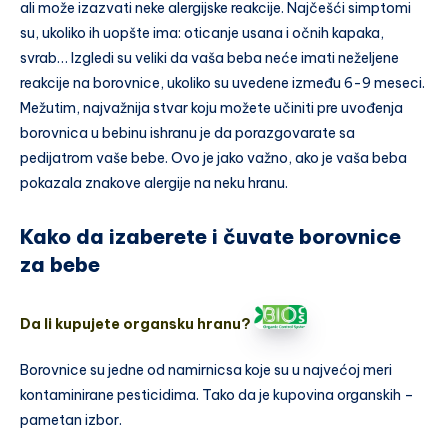
ali može izazvati neke alergijske reakcije. Najčešći simptomi
su, ukoliko ih uopšte ima: oticanje usana i očnih kapaka,
svrab… Izgledi su veliki da vaša beba neće imati neželjene
reakcije na borovnice, ukoliko su uvedene između 6-9 meseci.
Mežutim, najvažnija stvar koju možete učiniti pre uvođenja
borovnica u bebinu ishranu je da porazgovarate sa
pedijatrom vaše bebe. Ovo je jako važno, ako je vaša beba
pokazala znakove alergije na neku hranu.
Kako da izaberete i čuvate borovnice
za bebe
Da li kupujete organsku hranu?
Borovnice su jedne od namirnicsa koje su u najvećoj meri
kontaminirane pesticidima. Tako da je kupovina organskih –
pametan izbor.