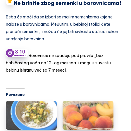
Ne brinite zbog semenki u borovnicama!
Beba će moći da se izbori sa malim semenkama koje se
nalaze u borovnicama. Međutim, u bebinoj stolici ćete
pronaći semenke, i možda će joj biti sivkasta stolica nakon
unošenja borovnica.
Borovnice ne spadaju pod pravilo „bez
bobičastog voća do 12-og meseca“ i mogu se uvesti u
bebinu ishranu već sa 7 meseci.
Povezano