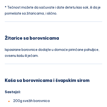
* Tečnost možete da sačuvate i date detetu kao sok, ili da je
pomešate sa žitaricama, i slično.
Žitarice sa borovnicama
Ispasirane borovnice dodajte u domaće pirinčane pahuljice,
ovsenu kašu ili ječam.
Kaša sa borovnicama i švapskim sirom
Sastojci:
200g svežih borovnica