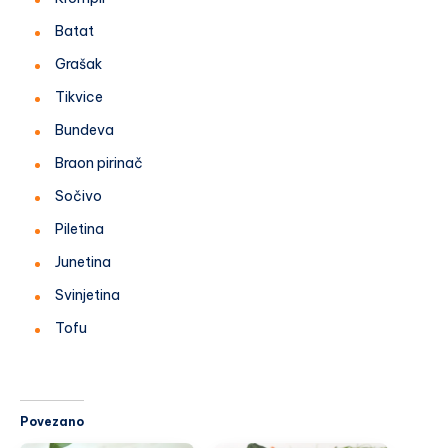
Batat
Grašak
Tikvice
Bundeva
Braon pirinač
Sočivo
Piletina
Junetina
Svinjetina
Tofu
Povezano