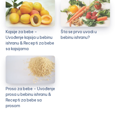
Kajsije za bebe –
Šta se prvo uvodi u
Uvođenje kajsija u bebinu
bebinu ishranu?
ishranu & Recepti za bebe
sa kajsijama
Proso za bebe – Uvođenje
prosa u bebinu ishranu &
Recepti za bebe sa
prosom