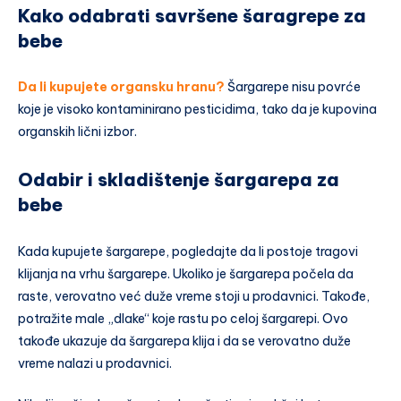
Kako odabrati savršene šaragrepe za
bebe
Da li kupujete organsku hranu?
Šargarepe nisu povrće
koje je visoko kontaminirano pesticidima, tako da je kupovina
organskih lični izbor.
Odabir i skladištenje šargarepa za
bebe
Kada kupujete šargarepe, pogledajte da li postoje tragovi
klijanja na vrhu šargarepe. Ukoliko je šargarepa počela da
raste, verovatno već duže vreme stoji u prodavnici. Takođe,
potražite male „dlake“ koje rastu po celoj šargarepi. Ovo
takođe ukazuje da šargarepa klija i da se verovatno duže
vreme nalazi u prodavnici.