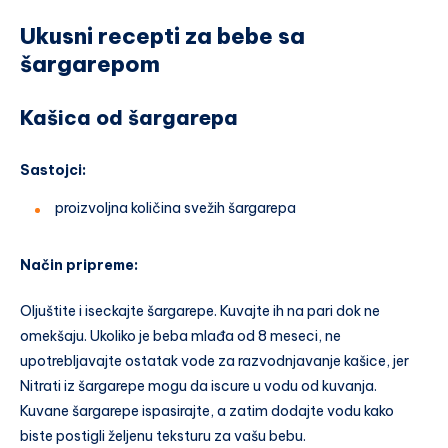
Ukusni recepti za bebe sa
šargarepom
Kašica od šargarepa
Sastojci:
proizvoljna količina svežih šargarepa
Način pripreme:
Oljuštite i iseckajte šargarepe. Kuvajte ih na pari dok ne
omekšaju. Ukoliko je beba mlađa od 8 meseci, ne
upotrebljavajte ostatak vode za razvodnjavanje kašice, jer
Nitrati iz šargarepe mogu da iscure u vodu od kuvanja.
Kuvane šargarepe ispasirajte, a zatim dodajte vodu kako
biste postigli željenu teksturu za vašu bebu.