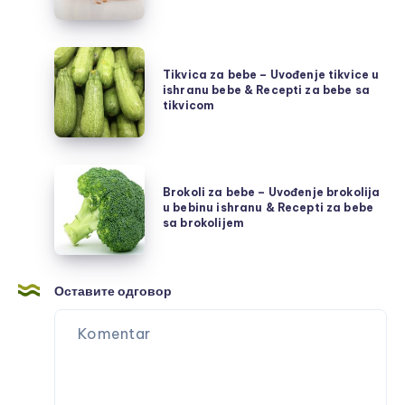
–
Uvođenje
bundeve
Tikvica
u
Tikvica za bebe – Uvođenje tikvice u
za
ishranu bebe & Recepti za bebe sa
bebinu
bebe
tikvicom
ishranu
–
&
Uvođenje
Recepti
tikvice
Brokoli
za
u
Brokoli za bebe – Uvođenje brokolija
za
u bebinu ishranu & Recepti za bebe
bebe
ishranu
bebe
sa brokolijem
sa
bebe
–
bundevom
&
Uvođenje
Recepti
brokolija
Оставите одговор
za
u
bebe
bebinu
sa
ishranu
tikvicom
&
Recepti