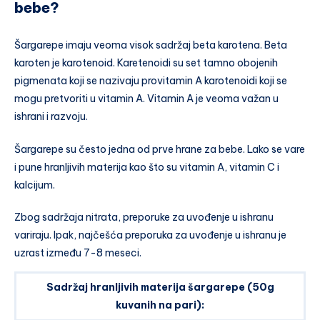
bebe?
Šargarepe imaju veoma visok sadržaj beta karotena. Beta
karoten je karotenoid. Karetenoidi su set tamno obojenih
pigmenata koji se nazivaju provitamin A karotenoidi koji se
mogu pretvoriti u vitamin A. Vitamin A je veoma važan u
ishrani i razvoju.
Šargarepe su često jedna od prve hrane za bebe. Lako se vare
i pune hranljivih materija kao što su vitamin A, vitamin C i
kalcijum.
Zbog sadržaja nitrata, preporuke za uvođenje u ishranu
variraju. Ipak, najčešća preporuka za uvođenje u ishranu je
uzrast između 7-8 meseci.
Sadržaj hranljivih materija šargarepe (50g
kuvanih na pari):