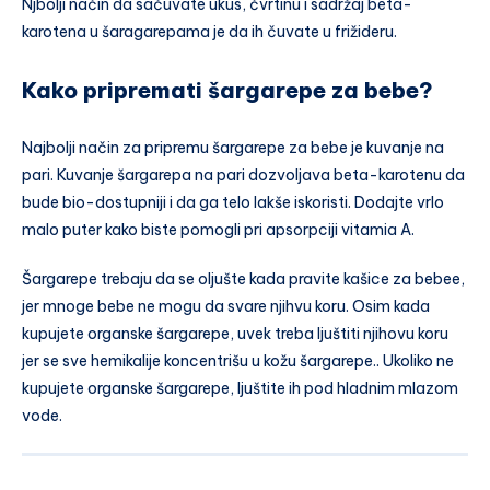
Njbolji način da sačuvate ukus, čvrtinu i sadržaj beta-
karotena u šaragarepama je da ih čuvate u frižideru.
Kako pripremati šargarepe za bebe?
Najbolji način za pripremu šargarepe za bebe je kuvanje na
pari. Kuvanje šargarepa na pari dozvoljava beta-karotenu da
bude bio-dostupniji i da ga telo lakše iskoristi. Dodajte vrlo
malo puter kako biste pomogli pri apsorpciji vitamia A.
Šargarepe trebaju da se oljušte kada pravite kašice za bebee,
jer mnoge bebe ne mogu da svare njihvu koru. Osim kada
kupujete organske šargarepe, uvek treba ljuštiti njihovu koru
jer se sve hemikalije koncentrišu u kožu šargarepe.. Ukoliko ne
kupujete organske šargarepe, ljuštite ih pod hladnim mlazom
vode.