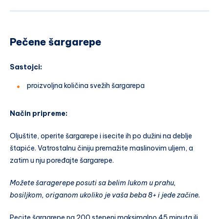
Pečene šargarepe
Sastojci:
proizvoljna količina svežih šargarepa
Način pripreme:
Oljuštite, operite šargarepe i isecite ih po dužini na deblje
štapiće. Vatrostalnu činiju premažite maslinovim uljem, a
zatim u nju poređajte šargarepe.
Možete šaragerepe posuti sa belim lukom u prahu,
bosiljkom, origanom ukoliko je vaša beba 8+ i jede začine.
Pecite šargarepe na 200 stepeni maksimalno 45 minuta ili