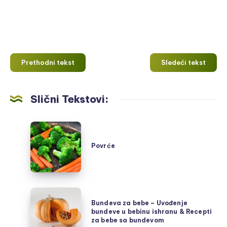
Prethodni tekst
Sledeći tekst
Slični Tekstovi:
Povrće
Povrće
Bundeva
Bundeva za bebe – Uvođenje
za
bundeve u bebinu ishranu & Recepti
bebe
za bebe sa bundevom