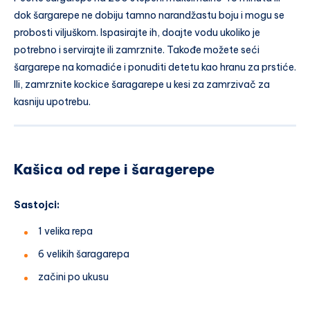
dok šargarepe ne dobiju tamno narandžastu boju i mogu se
probosti viljuškom. Ispasirajte ih, doajte vodu ukoliko je
potrebno i servirajte ili zamrznite. Takođe možete seći
šargarepe na komadiće i ponuditi detetu kao hranu za prstiće.
Ili, zamrznite kockice šaragarepe u kesi za zamrzivač za
kasniju upotrebu.
Kašica od repe i šaragerepe
Sastojci:
1 velika repa
6 velikih šaragarepa
začini po ukusu