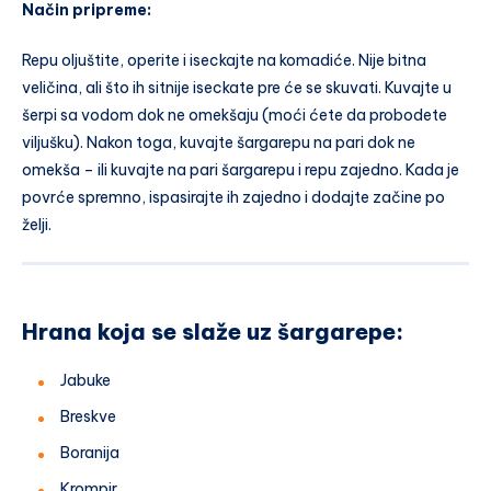
Način pripreme:
Repu oljuštite, operite i iseckajte na komadiće. Nije bitna
veličina, ali što ih sitnije iseckate pre će se skuvati. Kuvajte u
šerpi sa vodom dok ne omekšaju (moći ćete da probodete
viljušku). Nakon toga, kuvajte šargarepu na pari dok ne
omekša – ili kuvajte na pari šargarepu i repu zajedno. Kada je
povrće spremno, ispasirajte ih zajedno i dodajte začine po
želji.
Hrana koja se slaže uz šargarepe:
Jabuke
Breskve
Boranija
Krompir