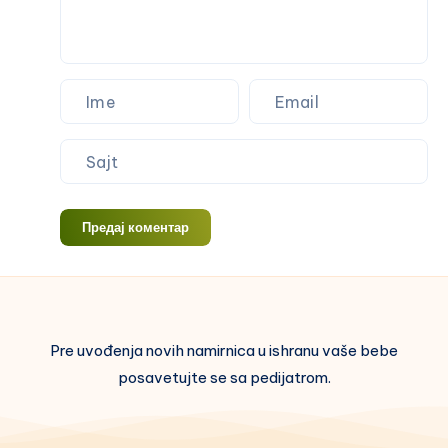
za
bebe
sa
brokolijem
Предај коментар
Pre uvođenja novih namirnica u ishranu vaše bebe
posavetujte se sa pedijatrom.