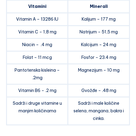
Vitamini
Minerali
Vitamin A – 13286 IU
Kalijum – 177 mg
Vitamin C – 1,8 mg
Natrijum – 51,5 mg
Niacin – .4 mg
Kalcijum – 24 mg
Folat – 11 mcg
Fosfor – 23.4 mg
Pantotenska kisleina –
Magnezijum – 10 mg
.2mg
Vitamin B6 – .2 mg
Gvožđe – .48 mg
Sadrži i druge vitamine u
Sadrži i male količine
manjim količinama
selena, mangana, bakra i
cinka.