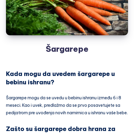
Šargarepe
Kada mogu da uvedem šargarepe u
bebinu ishranu?
Šargarepe mogu da se uvedu u bebinu ishranu između 6 i 8
meseci. Kao i uvek, predlažmo da se prvo posavetujete sa
pedijatrom pre uvođenja novih namirnica u ishranu vaše bebe.
Zašto su šargarepe dobra hrana za