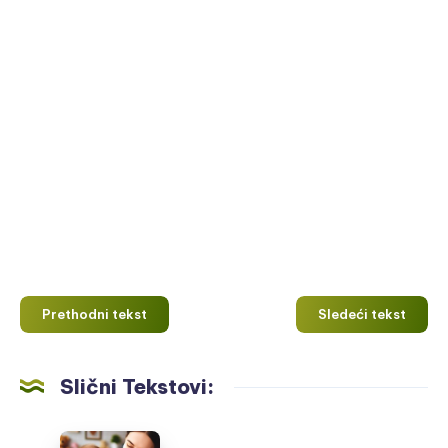
Prethodni tekst
Sledeći tekst
Slični Tekstovi:
Uvodjenje