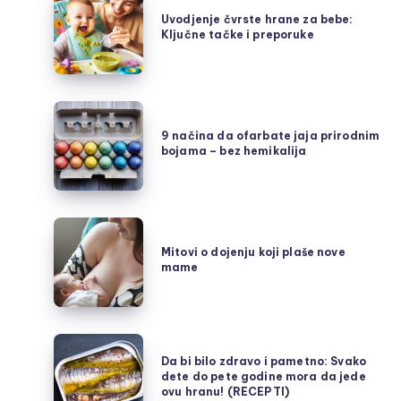
čvrste
Uvodjenje čvrste hrane za bebe:
Ključne tačke i preporuke
hrane
za
bebe:
Ključne
9
tačke
načina
9 načina da ofarbate jaja prirodnim
i
bojama – bez hemikalija
da
preporuke
ofarbate
jaja
prirodnim
Mitovi
bojama
o
Mitovi o dojenju koji plaše nove
–
mame
dojenju
bez
koji
hemikalija
plaše
nove
Da
mame
Da bi bilo zdravo i pametno: Svako
bi
dete do pete godine mora da jede
bilo
ovu hranu! (RECEPTI)