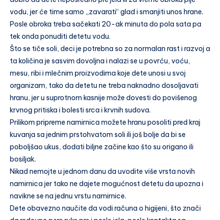
vodu, jer će time samo „zavarati“ glad i smanjiti unos hrane.
Posle obroka treba sačekati 20-ak minuta do pola sata pa
tek onda ponuditi detetu vodu.
Što se tiče soli, deci je potrebna so za normalan rast i razvoj a
ta količina je sasvim dovoljna i nalazi se u povrću, voću,
mesu, ribi i mlečnim proizvodima koje dete unosi u svoj
organizam, tako da detetu ne treba naknadno dosoljavati
hranu, jer u suprotnom kasnije može dovesti do povišenog
krvnog pritiska i bolesti srca i krvnih sudova.
Prilikom pripreme namirnica možete hranu posoliti pred kraj
kuvanja sa jednim prstohvatom soli ili još bolje da bi se
poboljšao ukus, dodati biljne začine kao što su origano ili
bosiljak.
Nikad nemojte u jednom danu da uvodite više vrsta novih
namirnica jer tako ne dajete mogućnost detetu da upozna i
navikne se na jednu vrstu namirnice.
Dete obavezno naučite da vodi računa o higijeni, što znači