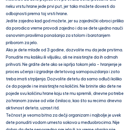
neku vrstu hrane jede prvi put, jer tako možete dovesti do
odbojnosti prema toj vrsti hrane.
Jedite zajedno kad god možete, jer su zajednički obroci prilika
da porodica vreme provodi zajedno i da se dete ujedno nauči
osnovnim pravilima ponašanja za stolom i baratanjem
priborom za jelo.
Ako je dete mlađe od 3 godine, dozvolite mu da jede prstima.
Ponudite mu kašiku ili viljušku, ali ne insistirajte da ih odmah
prihvati. Ne grdite dete ako se isprlja tokom jela – hranjenje je
proces učenja i izgradnje detetovog samopouzdanja i zato
treba imati strpljenja. Dozvolite detetu da samo odluči koliko
će da pojede i ne insistirajte na količini. Ne brinite ako dete ne
pojede svu količinu hrane koju ste mu spremili, dnevne potrebe
za hranom zavise od više činilaca, kao što su recimo dnevna
aktivnost deteta, uzrast itd.
Tečnost je veoma bitna za dečji organizam i najbolje je uvek
dete ponuditi vodom umesto sokova u međuobrocima. Nije
dobro da dete neposredno pre jela ili za vreme obroka pije