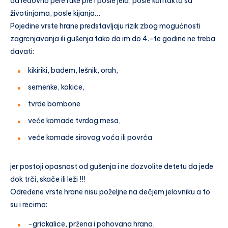
da redovno pere ruke pre i posle jela, posle kontakta sa
životinjama, posle kijanja…
Pojedine vrste hrane predstavljaju rizik zbog mogućnosti
zagrcnjavanja ili gušenja tako da im do 4.-te godine ne treba
davati:
kikiriki, badem, lešnik, orah,
semenke, kokice,
tvrde bombone
veće komade tvrdog mesa,
veće komade sirovog voća ili povrća
jer postoji opasnost od gušenja i ne dozvolite detetu da jede
dok trči, skače ili leži !!!
Određene vrste hrane nisu poželjne na dečjem jelovniku a to
su i recimo:
-grickalice, pržena i pohovana hrana,