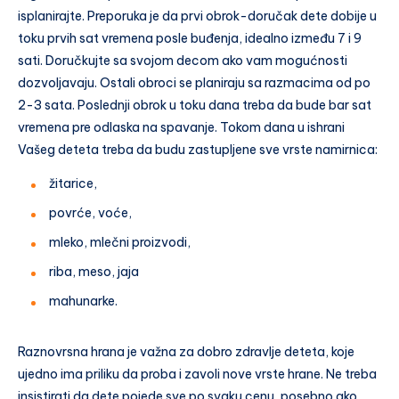
isplanirajte. Preporuka je da prvi obrok-doručak dete dobije u
toku prvih sat vremena posle buđenja, idealno između 7 i 9
sati. Doručkujte sa svojom decom ako vam mogućnosti
dozvoljavaju. Ostali obroci se planiraju sa razmacima od po
2-3 sata. Poslednji obrok u toku dana treba da bude bar sat
vremena pre odlaska na spavanje. Tokom dana u ishrani
Vašeg deteta treba da budu zastupljene sve vrste namirnica:
žitarice,
povrće, voće,
mleko, mlečni proizvodi,
riba, meso, jaja
mahunarke.
Raznovrsna hrana je važna za dobro zdravlje deteta, koje
ujedno ima priliku da proba i zavoli nove vrste hrane. Ne treba
insistirati da dete pojede sve po svaku cenu, posebno ako