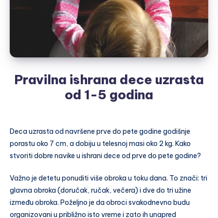
Pravilna ishrana dece uzrasta
od 1-5 godina
Deca uzrasta od navršene prve do pete godine godišnje
porastu oko 7 cm, a dobiju u telesnoj masi oko 2 kg. Kako
stvoriti dobre navike u ishrani dece od prve do pete godine?
Važno je detetu ponuditi više obroka u toku dana. To znači: tri
glavna obroka (doručak, ručak, večera) i dve do tri užine
između obroka. Poželjno je da obroci svakodnevno budu
organizovani u približno isto vreme i zato ih unapred