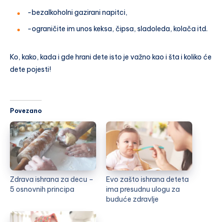
-bezalkoholni gazirani napitci,
-ograničite im unos keksa, čipsa, sladoleda, kolača itd.
Ko, kako, kada i gde hrani dete isto je važno kao i šta i koliko će
dete pojesti!
Povezano
Zdrava ishrana za decu –
Evo zašto ishrana deteta
5 osnovnih principa
ima presudnu ulogu za
buduće zdravlje