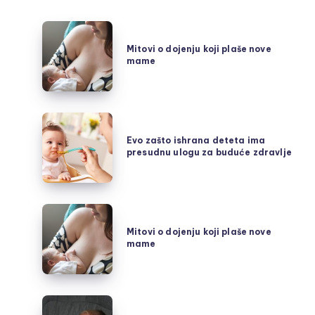
Mitovi
o
Mitovi o dojenju koji plaše nove
mame
dojenju
koji
plaše
nove
Evo
mame
zašto
Evo zašto ishrana deteta ima
presudnu ulogu za buduće zdravlje
ishrana
deteta
ima
presudnu
Mitovi
ulogu
o
Mitovi o dojenju koji plaše nove
za
mame
dojenju
buduće
koji
zdravlje
plaše
nove
7