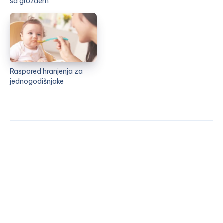
sa grožđem
Raspored hranjenja za
jednogodišnjake