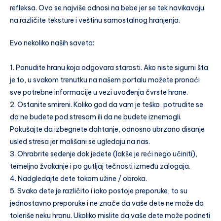
refleksa. Ovo se najviše odnosi na bebe jer se tek navikavaju
na različite teksture i veštinu samostalnog hranjenja.
Evo nekoliko naših saveta:
⠀
1. Ponudite hranu koja odgovara starosti. Ako niste sigurni šta
je to, u svakom trenutku na našem portalu možete pronaći
sve potrebne informacije u vezi uvođenja čvrste hrane.
2. Ostanite smireni. Koliko god da vam je teško, potrudite se
da ne budete pod stresom ili da ne budete iznemogli.
Pokušajte da izbegnete dahtanje, odnosno ubrzano disanje
usled stresa jer mališani se ugledaju na nas.
3. Ohrabrite sedenje dok jedete (lakše je reći nego učiniti),
temeljno žvakanje i po gutljaj tečnosti između zalogaja. ⠀
4. Nadgledajte dete tokom užine / obroka. ⠀
5. Svako dete je različito i iako postoje preporuke, to su
jednostavno preporuke i ne znače da vaše dete ne može da
toleriše neku hranu. Ukoliko mislite da vaše dete može podneti