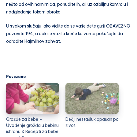
nešto od ovih namirnica, ponudite ih, ali uz ozbiljnu kontrolu i
nadgledanje tokom obroka.
U svakom slučaju, ako vidite da se vaše dete guši OBAVEZNO
pozovite 194, a dok se vozilo kreće ka vama pokušajte da
odradite Hajmlihov zahvat.
Povezano
Grožđe za bebe –
Dečji nestašluk opasan po
Uvođenje grožđa u bebinu
život
ishranu & Recepti za bebe