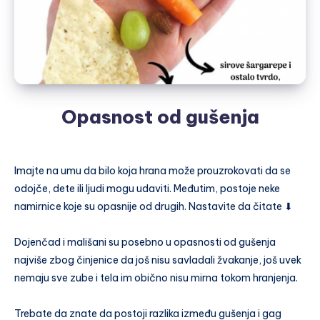
Opasnost od gušenja
Imajte na umu da bilo koja hrana može prouzrokovati da se
odojče, dete ili ljudi mogu udaviti. Međutim, postoje neke
namirnice koje su opasnije od drugih. Nastavite da čitate ⬇⠀
⠀
Dojenčad i mališani su posebno u opasnosti od gušenja
najviše zbog činjenice da još nisu savladali žvakanje, još uvek
nemaju sve zube i tela im obično nisu mirna tokom hranjenja.
⠀
Trebate da znate da postoji razlika između gušenja i gag