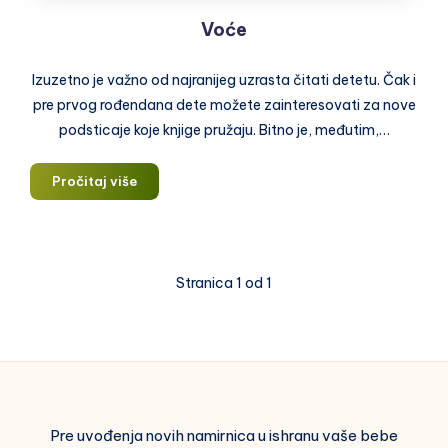
Voće
Izuzetno je važno od najranijeg uzrasta čitati detetu. Čak i
pre prvog rođendana dete možete zainteresovati za nove
podsticaje koje knjige pružaju. Bitno je, međutim,…
Voće
Pročitaj više
Stranica 1 od 1
Pre uvođenja novih namirnica u ishranu vaše bebe