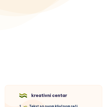
kreativni centar
1
Tekst sa ovom ključnom reči