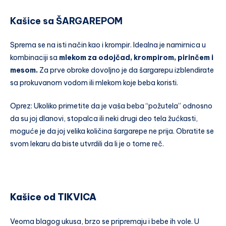
Kašice sa ŠARGAREPOM
Sprema se na isti način kao i krompir. Idealna je namirnica u
kombinaciji sa
mlekom za odojčad, krompirom, pirinčem i
mesom.
Za prve obroke dovoljno je da šargarepu izblendirate
sa prokuvanom vodom ili mlekom koje beba koristi.
Oprez: Ukoliko primetite da je vaša beba “požutela” odnosno
da su joj dlanovi, stopalca ili neki drugi deo tela žućkasti,
moguće je da joj velika količina šargarepe ne prija. Obratite se
svom lekaru da biste utvrdili da li je o tome reč.
Kašice od TIKVICA
Veoma blagog ukusa, brzo se pripremaju i bebe ih vole. U