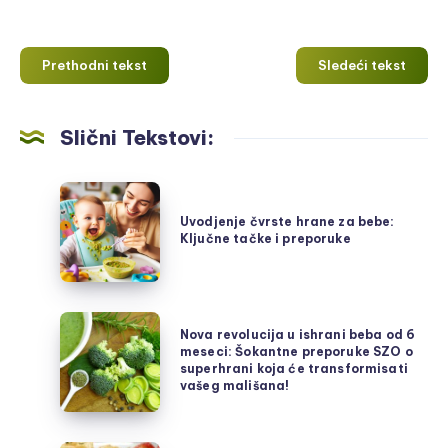
Prethodni tekst
Sledeći tekst
Slični Tekstovi:
Uvodjenje
čvrste
Uvodjenje čvrste hrane za bebe:
Ključne tačke i preporuke
hrane
za
bebe:
Ključne
Nova
Nova revolucija u ishrani beba od 6
tačke
revolucija
meseci: Šokantne preporuke SZO o
i
superhrani koja će transformisati
u
vašeg mališana!
preporuke
ishrani
beba