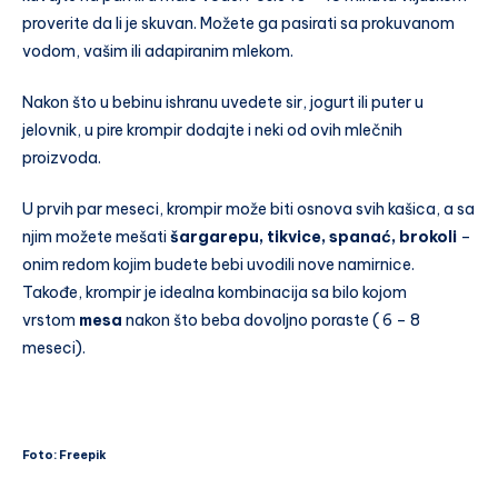
proverite da li je skuvan. Možete ga pasirati sa prokuvanom
vodom, vašim ili adapiranim mlekom.
Nakon što u bebinu ishranu uvedete sir, jogurt ili puter u
jelovnik, u pire krompir dodajte i neki od ovih mlečnih
proizvoda.
U prvih par meseci, krompir može biti osnova svih kašica, a sa
njim možete mešati
šargarepu, tikvice, spanać, brokoli
–
onim redom kojim budete bebi uvodili nove namirnice.
Takođe, krompir je idealna kombinacija sa bilo kojom
vrstom
mesa
nakon što beba dovoljno poraste ( 6 – 8
meseci).
Foto: Freepik