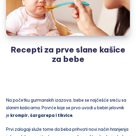
Recepti za prve slane kašice
za bebe
Na početku gurmanskih izazova, bebe se najčešće sreću sa
slanim kašicama. Povrće koje se prvo uvodi u bebin jelovnik
je
krompir, šargarepa i tikvice
.
Prvi zalogaji služe tome da beba prihvati novi način hranjenja