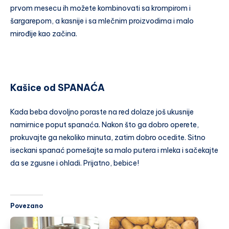
prvom mesecu ih možete kombinovati sa krompirom i
šargarepom, a kasnije i sa mlečnim proizvodima i malo
mirođije kao začina.
Kašice od SPANAĆA
Kada beba dovoljno poraste na red dolaze još ukusnije
namirnice poput spanaća. Nakon što ga dobro operete,
prokuvajte ga nekoliko minuta, zatim dobro ocedite. Sitno
iseckani spanać pomešajte sa malo putera i mleka i sačekajte
da se zgusne i ohladi. Prijatno, bebice!
Povezano