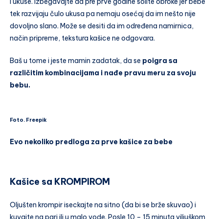
i ukuse. Izbegavajte da pre prve godine solite obroke jer bebe
tek razvijaju čulo ukusa pa nemaju osećaj da im nešto nije
dovoljno slano. Može se desiti da im određena namirnica,
način pripreme, tekstura kašice ne odgovara.
Baš u tome i jeste mamin zadatak, da se
poigra sa
različitim kombinacijama i nađe pravu meru za svoju
bebu.
Foto. Freepik
Evo nekoliko predloga za prve kašice za bebe
Kašice sa KROMPIROM
Oljušten krompir iseckajte na sitno (da bi se brže skuvao) i
kuvajte na pari ili u malo vode. Posle 10 – 15 minuta viljuškom