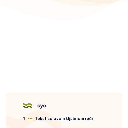
syo
1
Tekst sa ovom ključnom reči