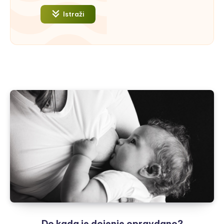
Istraži
Do kada je dojenje opravdano?