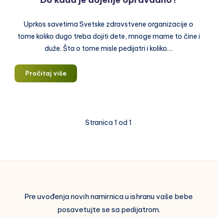
Uprkos savetima Svetske zdravstvene organizacije o
tome koliko dugo treba dojiti dete, mnoge mame to čine i
duže. Šta o tome misle pedijatri i koliko…
Do
Pročitaj više
kada
je
dojenje
opravdano?
Stranica 1 od 1
Pre uvođenja novih namirnica u ishranu vaše bebe
posavetujte se sa pedijatrom.