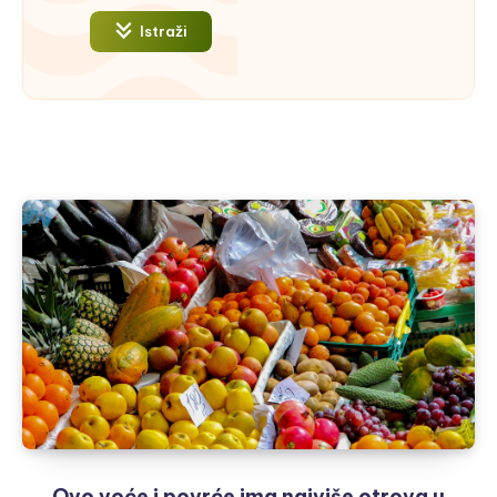
Istraži
Ovo voće i povrće ima najviše otrova u