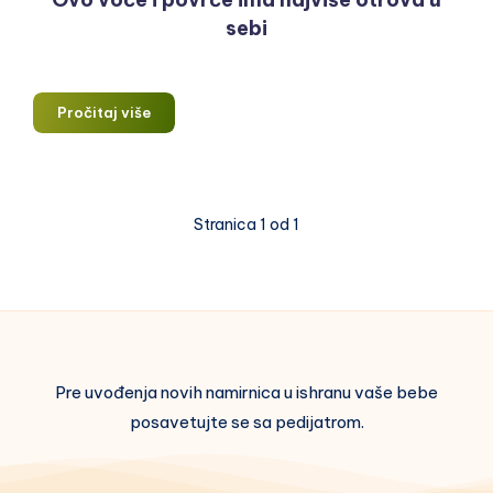
sebi
Ovo
Pročitaj više
voće
i
povrće
ima
Stranica 1 od 1
najviše
otrova
u
sebi
Pre uvođenja novih namirnica u ishranu vaše bebe
posavetujte se sa pedijatrom.