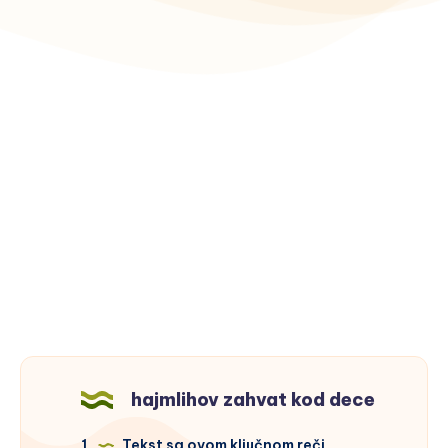
hajmlihov zahvat kod dece
1
Tekst sa ovom ključnom reči