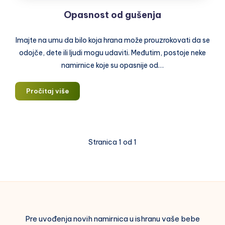
Opasnost od gušenja
Imajte na umu da bilo koja hrana može prouzrokovati da se
odojče, dete ili ljudi mogu udaviti. Međutim, postoje neke
namirnice koje su opasnije od…
Opasnost
Pročitaj više
od
gušenja
Stranica 1 od 1
Pre uvođenja novih namirnica u ishranu vaše bebe