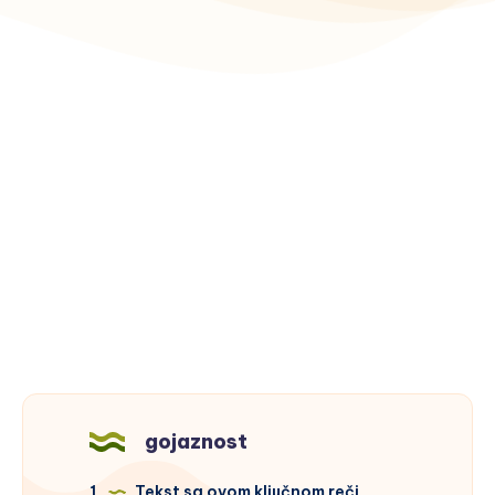
gojaznost
1
Tekst sa ovom ključnom reči