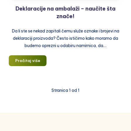
Deklaracije na ambalaži – naučite šta
znače!
Da li ste se nekad zapitali čemu služe oznake i brojevi na
deklaraciji proizvoda? Često ističimo kako moramo da
budemo oprezni u odabiru namirnica, da…
Deklaracije
Pročitaj više
na
ambalaži
–
naučite
Stranica 1 od 1
šta
znače!