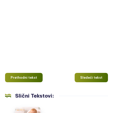
Prethodni tekst
Sledeći tekst
Slični Tekstovi:
Meso