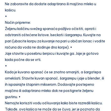
Ne zaboravite da dodate adaptirano ili majčino mleko u
kašicu.
•
Način pripreme:
Željenu količinu svežeg spanaća pažljivo očistiti, oprati i
odstraniti oštećene listove. Iseckati i šargarepu. Kuvajte na
pari (ubacite korpu za kuvanje na pari u običan lonac i vodite
računa da voda ne dodiruje dno korpe). •
Jaje stavite u posebnu šerpicu i kuvajte ga. Jaje je gotovo
kada počne da se vrti.
•
Kada je kuvano spanać će se znatno smanjiti, a šargatepa
omekšati. Stavite kuvan spanać, šargarepu i jaje u blender, ili
ih ispasirajte štapnim mikserom. Dodavajte postepeno
majčino ili adaptirano mleko dok ne postignete željenu
gustinu. •
Nemojte korisziti vodu od kuvanja kako biste razredili kašicu.
Takođe, ova kašica ne može da se čuva, jer je poznato da