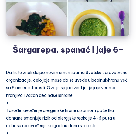
Šargarepa, spanać i jaje 6+
Da li ste znali da po novim smernicama Svetske zdravstvene
organizacije, celo jaje može da se uvede u bebinuishranu već
sa 6 neseci starosti. Ovo je sjajna vest jer je jaje veoma
hranljivo i važan deo naše ishrane.
•
Takođe, uvođenje alergenske hrane u samom početku
dohrane smanjuje rizik od alergijske reakcije 4-6 puta u
odnosu na uvođenje sa godinu dana starosti.
•