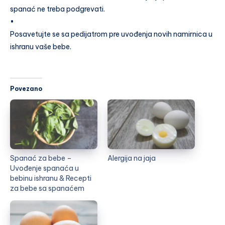
spanać ne treba podgrevati.
•
Posavetujte se sa pedijatrom pre uvođenja novih namirnica u
ishranu vaše bebe.
Povezano
Spanać za bebe –
Alergija na jaja
Uvođenje spanaća u
bebinu ishranu & Recepti
za bebe sa spanaćem