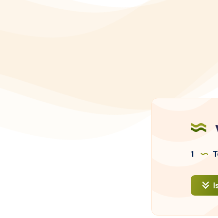
1
T
I