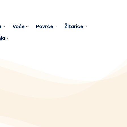
a
Voće
Povrće
Žitarice
nja