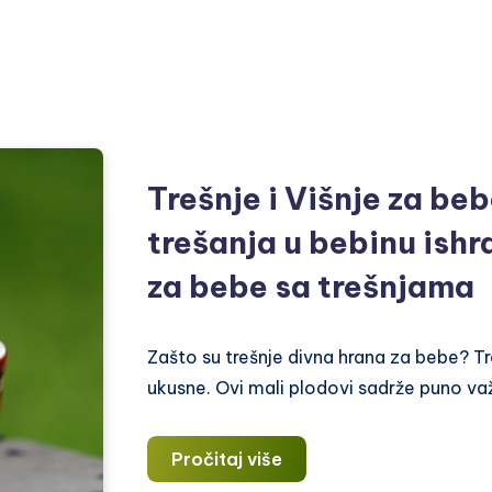
Trešnje i Višnje za be
trešanja u bebinu ishr
za bebe sa trešnjama
Zašto su trešnje divna hrana za bebe? Tre
ukusne. Ovi mali plodovi sadrže puno važn
Trešnje
Pročitaj više
i