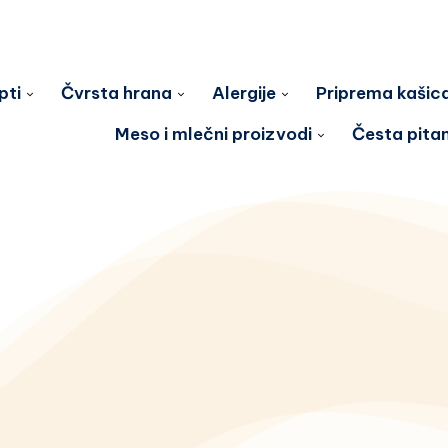
pti
Čvrsta hrana
Alergije
Priprema kašic
Meso i mlečni proizvodi
Česta pita