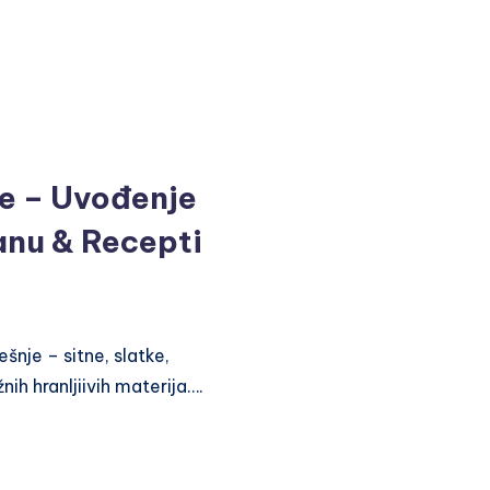
be – Uvođenje
anu & Recepti
šnje – sitne, slatke,
ih hranljiivih materija….