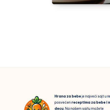
Hrana za bebe
je najveći sajt u 
posvećen
receptima za bebe i 
decu
. Na našem sajtu možete