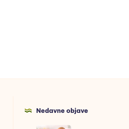
Nedavne objave
Meso