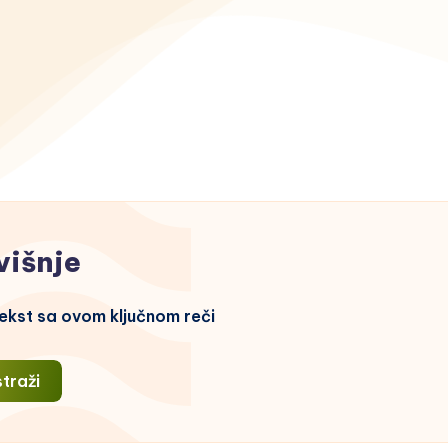
višnje
ekst sa ovom ključnom reči
straži