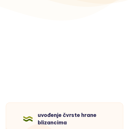
uvođenje čvrste hrane
blizancima