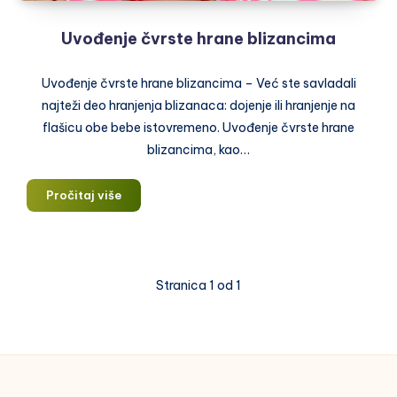
Uvođenje čvrste hrane blizancima
Uvođenje čvrste hrane blizancima – Već ste savladali
najteži deo hranjenja blizanaca: dojenje ili hranjenje na
flašicu obe bebe istovremeno. Uvođenje čvrste hrane
blizancima, kao…
Uvođenje
Pročitaj više
čvrste
hrane
blizancima
Stranica 1 od 1