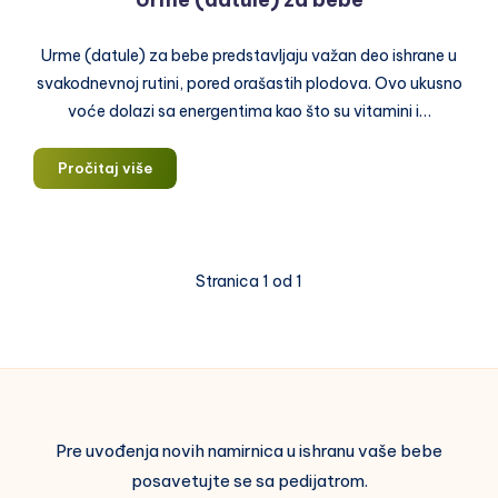
Urme (datule) za bebe predstavljaju važan deo ishrane u
svakodnevnoj rutini, pored orašastih plodova. Ovo ukusno
voće dolazi sa energentima kao što su vitamini i…
Urme
Pročitaj više
(datule)
za
bebe
Stranica 1 od 1
Pre uvođenja novih namirnica u ishranu vaše bebe
posavetujte se sa pedijatrom.