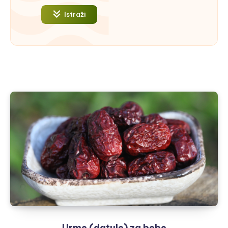
Istraži
Urme (datule) za bebe