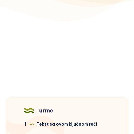
urme
1
Tekst sa ovom ključnom reči