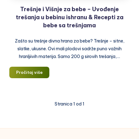
Trešnje i Višnje za bebe – Uvođenje
trešanja u bebinu ishranu & Recepti za
bebe sa trešnjama
Zašto su trešnje divna hrana za bebe? Trešnje – sitne,
slatke, ukusne. Ovi mali plodovi sadrže puno važnih
hranljiivih materija. Samo 200 g sirovih trešanja,…
Trešnje
Pročitaj više
i
Višnje
za
bebe
Stranica 1 od 1
–
Uvođenje
trešanja
u
bebinu