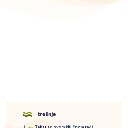
trešnje
1
Tekst sa ovom ključnom reči