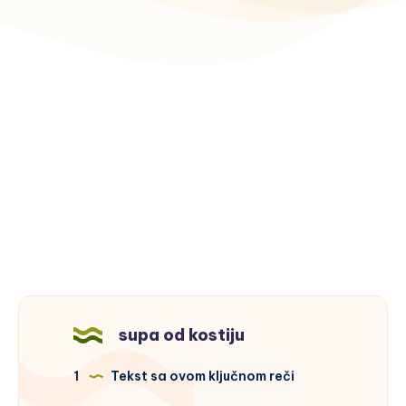
supa od kostiju
1
Tekst sa ovom ključnom reči