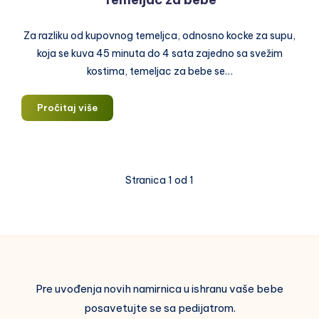
Za razliku od kupovnog temeljca, odnosno kocke za supu,
koja se kuva 45 minuta do 4 sata zajedno sa svežim
kostima, temeljac za bebe se…
Temeljac
Pročitaj više
za
bebe
Stranica 1 od 1
Pre uvođenja novih namirnica u ishranu vaše bebe
posavetujte se sa pedijatrom.