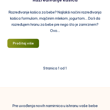
Razređivanje kašica za bebe? Najlakši načini razređivanja
kašica formulom, majčinim mlekom, jogurtom… Da li da
razređujem hranu za bebe pre nego što je zamrznem?
Ovo…
Razređivanje
Pročitaj više
kašica
Stranica 1 od 1
Pre uvođenja novih namirnica u ishranu vaše bebe