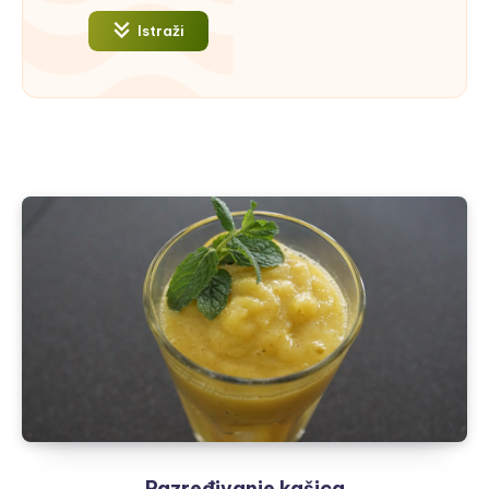
Istraži
Razređivanje kašica