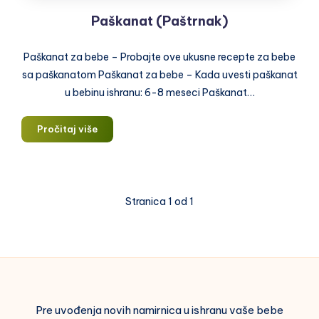
Paškanat (Paštrnak)
Paškanat za bebe – Probajte ove ukusne recepte za bebe
sa paškanatom Paškanat za bebe – Kada uvesti paškanat
u bebinu ishranu: 6-8 meseci Paškanat…
Paškanat
Pročitaj više
(Paštrnak)
Stranica 1 od 1
Pre uvođenja novih namirnica u ishranu vaše bebe