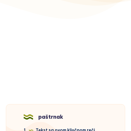
paštrnak
1
Tekst sa ovom ključnom reči