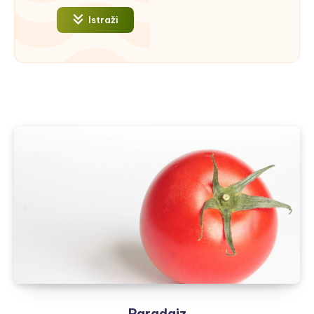
Istraži
Paradajz