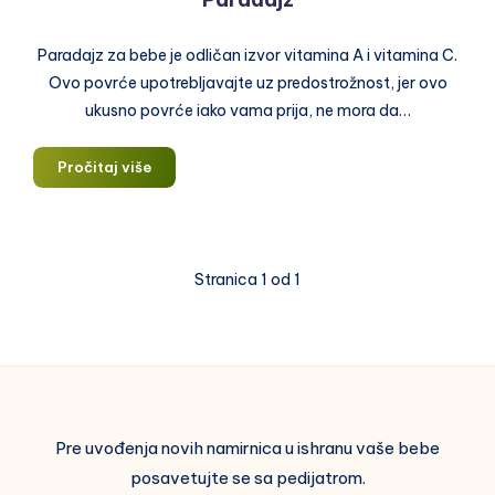
Paradajz za bebe je odličan izvor vitamina A i vitamina C.
Ovo povrće upotrebljavajte uz predostrožnost, jer ovo
ukusno povrće iako vama prija, ne mora da…
Paradajz
Pročitaj više
Stranica 1 od 1
Pre uvođenja novih namirnica u ishranu vaše bebe
posavetujte se sa pedijatrom.