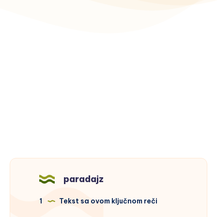
paradajz
1
Tekst sa ovom ključnom reči