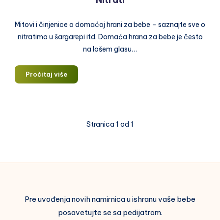
Mitovi i činjenice o domaćoj hrani za bebe – saznajte sve o
nitratima u šargarepi itd. Domaća hrana za bebe je često
na lošem glasu…
Nitrati
Pročitaj više
Stranica 1 od 1
Pre uvođenja novih namirnica u ishranu vaše bebe
posavetujte se sa pedijatrom.