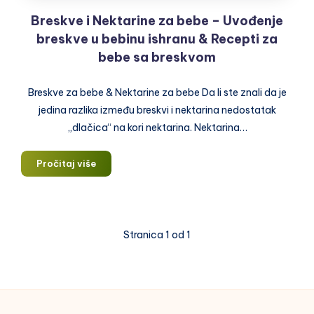
Breskve i Nektarine za bebe – Uvođenje
breskve u bebinu ishranu & Recepti za
bebe sa breskvom
Breskve za bebe & Nektarine za bebe Da li ste znali da je
jedina razlika između breskvi i nektarina nedostatak
„dlačica“ na kori nektarina. Nektarina…
Breskve
Pročitaj više
i
Nektarine
za
bebe
Stranica 1 od 1
–
Uvođenje
breskve
u
bebinu