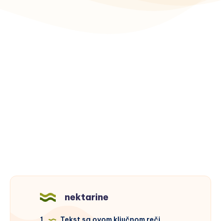
nektarine
1
Tekst sa ovom ključnom reči