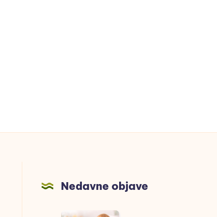
Nedavne objave
Meso