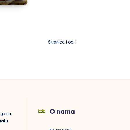
Stranica 1 od 1
O nama
regionu
malu