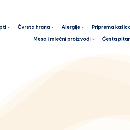
pti
Čvrsta hrana
Alergije
Priprema kašic
Meso i mlečni proizvodi
Česta pita