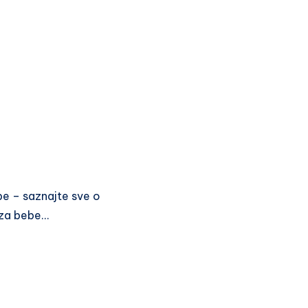
be – saznajte sve o
 za bebe…