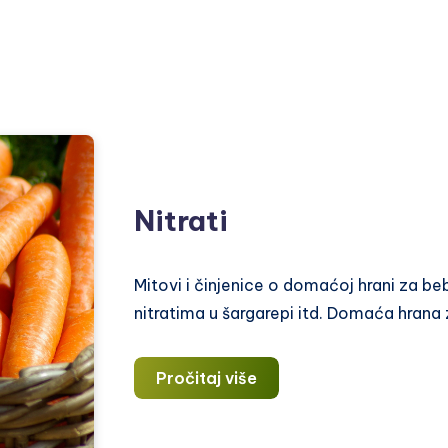
Nitrati
Mitovi i činjenice o domaćoj hrani za be
nitratima u šargarepi itd. Domaća hrana
Nitrati
Pročitaj više