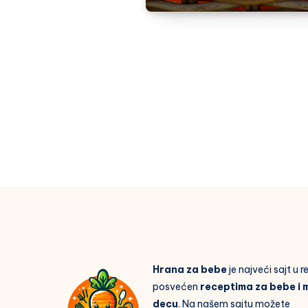
Hrana za bebe
je najveći sajt u 
posvećen
receptima za bebe i 
decu
. Na našem sajtu možete