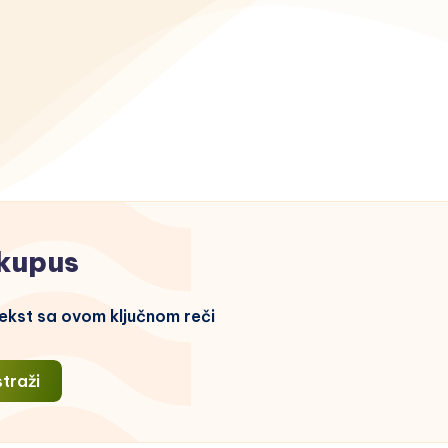
kupus
ekst sa ovom ključnom reči
straži