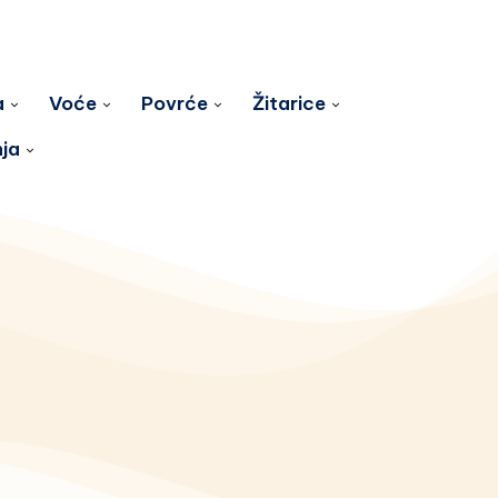
a
Voće
Povrće
Žitarice
nja