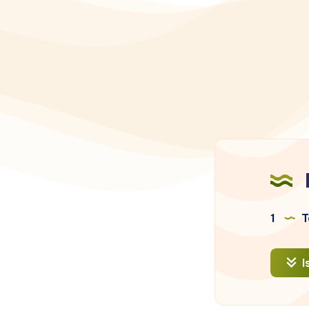
1
T
I