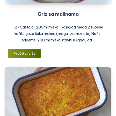
Griz sa malinama
12+ Sastojci: 200ml mleka 1 kašičica meda 2 supene
kašike griza šaka malina (mogu i zamrznute) Način
pripeme: 200 ml mleka staviti u šrpicu da…
Griz
Pročitaj više
sa
malinama