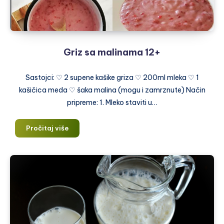
Griz sa malinama 12+
Sastojci: ♡ 2 supene kašike griza ♡ 200ml mleka ♡ 1
kašičica meda ♡ šaka malina (mogu i zamrznute) Način
pripreme: 1. Mleko staviti u…
Griz
Pročitaj više
sa
malinama
12+