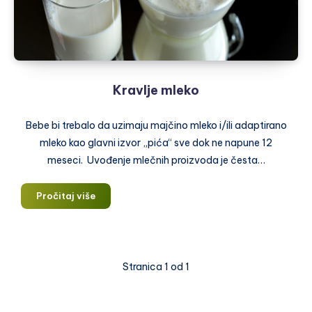
Kravlje mleko
Bebe bi trebalo da uzimaju majčino mleko i/ili adaptirano
mleko kao glavni izvor „pića“ sve dok ne napune 12
meseci. Uvođenje mlečnih proizvoda je česta…
Kravlje
Pročitaj više
mleko
Stranica 1 od 1