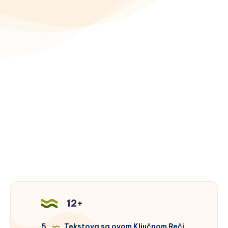
12+
5
Tekstova sa ovom Ključnom Reči