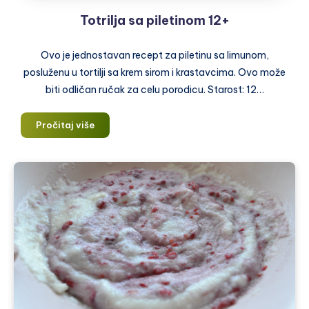
Totrilja sa piletinom 12+
Ovo je jednostavan recept za piletinu sa limunom,
posluženu u tortilji sa krem sirom i krastavcima. Ovo može
biti odličan ručak za celu porodicu. Starost: 12…
Totrilja
Pročitaj više
sa
piletinom
12+