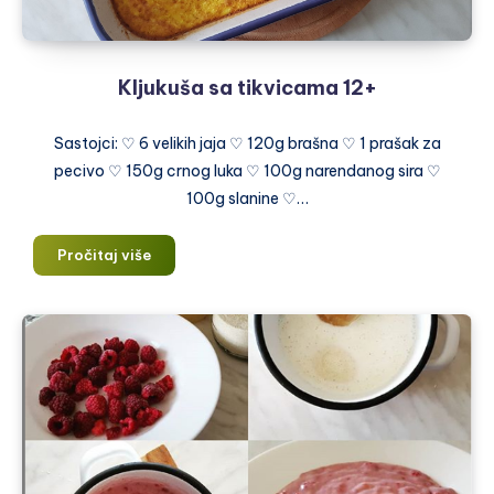
Kljukuša sa tikvicama 12+
Sastojci: ♡ 6 velikih jaja ♡ 120g brašna ♡ 1 prašak za
pecivo ♡ 150g crnog luka ♡ 100g narendanog sira ♡
100g slanine ♡…
Kljukuša
Pročitaj više
sa
tikvicama
12+