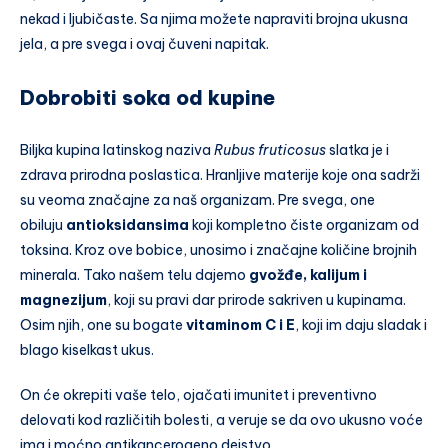
nekad i ljubičaste. Sa njima možete napraviti brojna ukusna
jela, a pre svega i ovaj čuveni napitak.
Dobrobiti soka od kupine
Biljka kupina latinskog naziva
Rubus fruticosus
slatka je i
zdrava prirodna poslastica. Hranljive materije koje ona sadrži
su veoma značajne za naš organizam. Pre svega, one
obiluju
antioksidansima
koji kompletno čiste organizam od
toksina. Kroz ove bobice, unosimo i značajne količine brojnih
minerala. Tako našem telu dajemo
gvožđe, kalijum i
magnezijum
, koji su pravi dar prirode sakriven u kupinama.
Osim njih, one su bogate
vitaminom C i E
, koji im daju sladak i
blago kiselkast ukus.
On će okrepiti vaše telo, ojačati imunitet i preventivno
delovati kod različitih bolesti, a veruje se da ovo ukusno voće
ima i moćno antikancerogeno dejstvo.