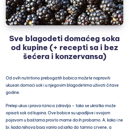
Sve blagodeti domaćeg soka
od kupine (+ recepti sa i bez
šećera i konzervansa)
Od ovih nutritivno prebogatih bobica možete napraviti
ukusan domaći sok i u njegovim blagodetima uživati čitave
godine.
Prelep ukus i prava riznica zdravlja – tako se ukratko može
opisati sok od kupina. Ove bobice su upadljive i svojom
pojavom u baštama prosto mame da ih probamo. A, kako i ne
bi, kada njihova boja varira od jarko do tamno crvene, a