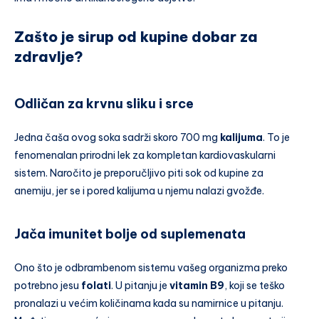
Zašto je sirup od kupine dobar za
zdravlje?
Odličan za krvnu sliku i srce
Jedna čaša ovog soka sadrži skoro 700 mg
kalijuma
. To je
fenomenalan prirodni lek za kompletan kardiovaskularni
sistem. Naročito je preporučljivo piti sok od kupine za
anemiju, jer se i pored kalijuma u njemu nalazi gvožđe.
Jača imunitet bolje od suplemenata
Ono što je odbrambenom sistemu vašeg organizma preko
potrebno jesu
folati
. U pitanju je
vitamin B9
, koji se teško
pronalazi u većim količinama kada su namirnice u pitanju.