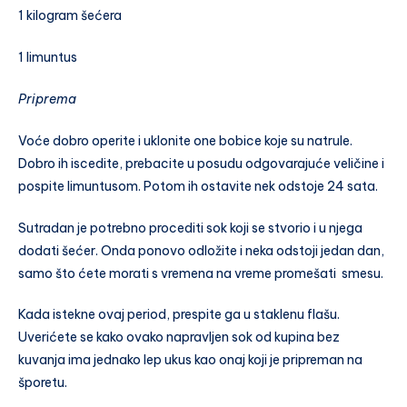
1 kilogram šećera
1 limuntus
Priprema
Voće dobro operite i uklonite one bobice koje su natrule.
Dobro ih iscedite, prebacite u posudu odgovarajuće veličine i
pospite limuntusom. Potom ih ostavite nek odstoje 24 sata.
Sutradan je potrebno procediti sok koji se stvorio i u njega
dodati šećer. Onda ponovo odložite i neka odstoji jedan dan,
samo što ćete morati s vremena na vreme promešati smesu.
Kada istekne ovaj period, prespite ga u staklenu flašu.
Uverićete se kako ovako napravljen sok od kupina bez
kuvanja ima jednako lep ukus kao onaj koji je pripreman na
šporetu.