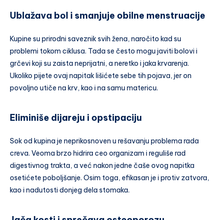
Ublažava bol i smanjuje obilne menstruacije
Kupine su prirodni saveznik svih žena, naročito kad su
problemi tokom ciklusa. Tada se često mogu javiti bolovi i
grčevi koji su zaista neprijatni, a neretko i jaka krvarenja.
Ukoliko pijete ovaj napitak lišićete sebe tih pojava, jer on
povoljno utiče na krv, kao i na samu matericu.
Eliminiše dijareju i opstipaciju
Sok od kupina je neprikosnoven u rešavanju problema rada
creva. Veoma brzo hidrira ceo organizam i reguliše rad
digestivnog trakta, a već nakon jedne čaše ovog napitka
osetićete poboljšanje. Osim toga, efikasan je i protiv zatvora,
kao i nadutosti donjeg dela stomaka.
Jača kosti i sprečava osteoporozu