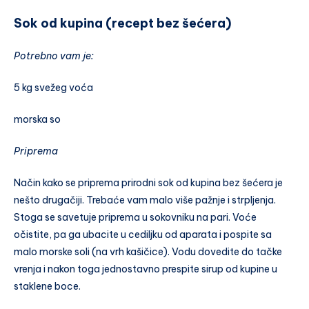
Sok od kupina (recept bez šećera)
Potrebno vam je:
5 kg svežeg voća
morska so
Priprema
Način kako se priprema prirodni sok od kupina bez šećera je
nešto drugačiji. Trebaće vam malo više pažnje i strpljenja.
Stoga se savetuje priprema u sokovniku na pari. Voće
očistite, pa ga ubacite u cediljku od aparata i pospite sa
malo morske soli (na vrh kašičice). Vodu dovedite do tačke
vrenja i nakon toga jednostavno prespite sirup od kupine u
staklene boce.