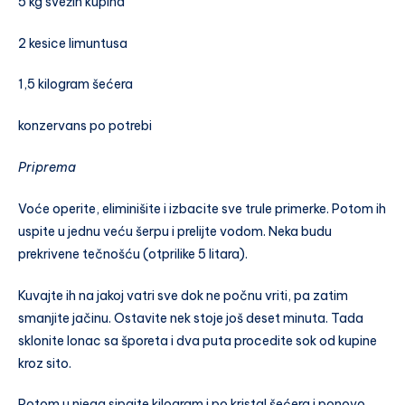
5 kg svežih kupina
2 kesice limuntusa
1,5 kilogram šećera
konzervans po potrebi
Priprema
Voće operite, eliminišite i izbacite sve trule primerke. Potom ih
uspite u jednu veću šerpu i prelijte vodom. Neka budu
prekrivene tečnošću (otprilike 5 litara).
Kuvajte ih na jakoj vatri sve dok ne počnu vriti, pa zatim
smanjite jačinu. Ostavite nek stoje još deset minuta. Tada
sklonite lonac sa šporeta i dva puta procedite sok od kupine
kroz sito.
Potom u njega sipajte kilogram i po kristal šećera i ponovo