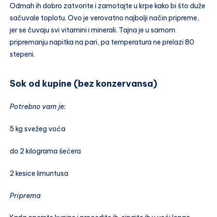
Odmah ih dobro zatvorite i zamotajte u krpe kako bi što duže
sačuvale toplotu. Ovo je verovatno najbolji način pripreme,
jer se čuvaju svi vitamini i minerali. Tajna je u samom
pripremanju napitka na pari, pa temperatura ne prelazi 80
stepeni.
Sok od kupine (bez konzervansa)
Potrebno vam je:
5 kg svežeg voća
do 2 kilograma šećera
2 kesice limuntusa
Priprema