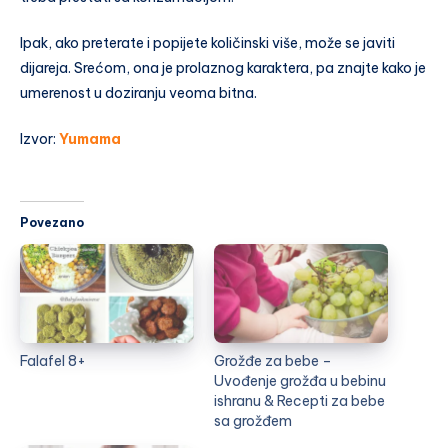
Ipak, ako preterate i popijete količinski više, može se javiti
dijareja. Srećom, ona je prolaznog karaktera, pa znajte kako je
umerenost u doziranju veoma bitna.
Izvor:
Yumama
Povezano
Falafel 8+
Grožđe za bebe –
Uvođenje grožđa u bebinu
ishranu & Recepti za bebe
sa grožđem