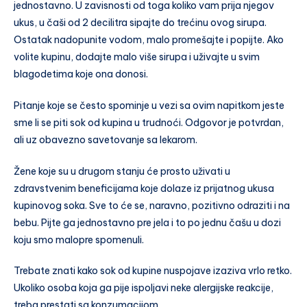
jednostavno. U zavisnosti od toga koliko vam prija njegov
ukus, u čaši od 2 decilitra sipajte do trećinu ovog sirupa.
Ostatak nadopunite vodom, malo promešajte i popijte. Ako
volite kupinu, dodajte malo više sirupa i uživajte u svim
blagodetima koje ona donosi.
Pitanje koje se često spominje u vezi sa ovim napitkom jeste
sme li se piti sok od kupina u trudnoći. Odgovor je potvrdan,
ali uz obavezno savetovanje sa lekarom.
Žene koje su u drugom stanju će prosto uživati u
zdravstvenim beneficijama koje dolaze iz prijatnog ukusa
kupinovog soka. Sve to će se, naravno, pozitivno odraziti i na
bebu. Pijte ga jednostavno pre jela i to po jednu čašu u dozi
koju smo malopre spomenuli.
Trebate znati kako sok od kupine nuspojave izaziva vrlo retko.
Ukoliko osoba koja ga pije ispoljavi neke alergijske reakcije,
treba prestati sa konzumacijom.