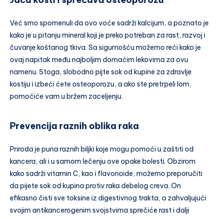
Već smo spomenuli da ovo voće sadrži kalcijum, a poznato je
kako je u pitanju mineral koji je preko potreban za rast, razvoj i
čuvanje koštanog tkiva. Sa sigurnošću možemo reći kako je
ovaj napitak među najboljim domaćim lekovima za ovu
namenu. Stoga, slobodno pijte sok od kupine za zdravlje
kostiju i izbeći ćete osteoporozu, a ako ste pretrpeli lom,
pomoćiće vam u bržem zaceljenju.
Prevencija raznih oblika raka
Priroda je puna raznih biljki koje mogu pomoći u zaštiti od
kancera, ali i u samom lečenju ove opake bolesti. Obzirom
kako sadrži vitamin C, kao i flavonoide, možemo preporučiti
da pijete sok od kupina protiv raka debelog creva. On
efikasno čisti sve toksine iz digestivnog trakta, a zahvaljujući
svojim antikancerogenim svojstvima sprečiće rast i dalji