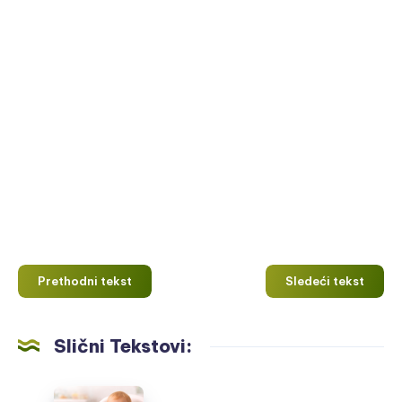
Prethodni tekst
Sledeći tekst
Slični Tekstovi:
Meso