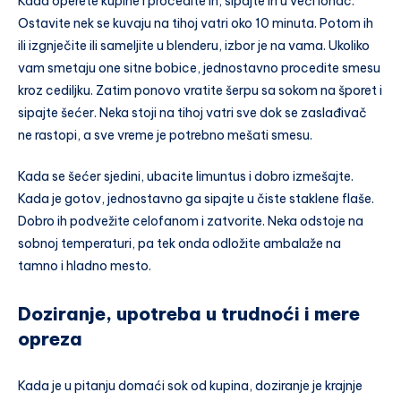
Kada operete kupine i procedite ih, sipajte ih u veći lonac.
Ostavite nek se kuvaju na tihoj vatri oko 10 minuta. Potom ih
ili izgnječite ili sameljite u blenderu, izbor je na vama. Ukoliko
vam smetaju one sitne bobice, jednostavno procedite smesu
kroz cediljku. Zatim ponovo vratite šerpu sa sokom na šporet i
sipajte šećer. Neka stoji na tihoj vatri sve dok se zaslađivač
ne rastopi, a sve vreme je potrebno mešati smesu.
Kada se šećer sjedini, ubacite limuntus i dobro izmešajte.
Kada je gotov, jednostavno ga sipajte u čiste staklene flaše.
Dobro ih podvežite celofanom i zatvorite. Neka odstoje na
sobnoj temperaturi, pa tek onda odložite ambalaže na
tamno i hladno mesto.
Doziranje, upotreba u trudnoći i mere
opreza
Kada je u pitanju domaći sok od kupina, doziranje je krajnje