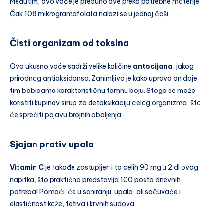
Međutim, ovo voće je prepuno ove preko potrebne materije.
Čak 108 mikrogramafolata nalazi se u jednoj čaši.
Čisti organizam od toksina
Ovo ukusno voće sadrži velike količine
antocijana
, jakog
prirodnog antioksidansa. Zanimljivo je kako upravo on daje
tim bobicama karakterističnu tamnu boju. Stoga se može
koristiti kupinov sirup za detoksikaciju celog organizma, što
će sprečiti pojavu brojnih oboljenja.
Sjajan protiv upala
Vitamin C
je takođe zastupljen i to celih 90 mg u 2 dl ovog
napitka, što praktično predstavlja 100 posto dnevnih
potreba! Pomoći će u saniranju upala, ali sačuvaće i
elastičnost kože, tetiva i krvnih sudova.