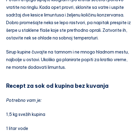
vratite na ringlu. Kada opet provri, sklonite sa vatre i uspite
sadržaj dve kesice limuntusa i željenu količinu konzervansa.
Dobro promešajte neka se lepo rastvori, pa napitak prespite iz
šerpe u staklene flaše koje ste prethodno oprali. Zatvorite ih,
ostavite nek se ohlade na sobnoj temperaturi.
Sirup kupine čuvajte na tamnom i ne mnogo hladnom mestu,
najbolje u ostavi. Ukoliko ga planirate popiti za kratko vreme,
ne morate dodavati limuntus.
Recept za sok od kupina bez kuvanja
Potrebno vam je:
1,5 kg svežih kupina
1 litar vode